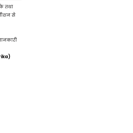
के तथा
जीशन से
 जानकारी
rika)