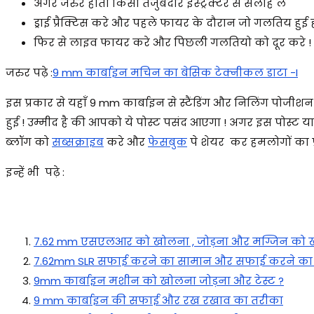
अगर जरुर होतो किसी तजुर्बेदार इंस्ट्रक्टर से सलाह ले
ड्राई प्रैक्टिस करे और पहले फायर के दौरान जो गलतिय हुई
फिर से लाइव फायर करे और पिछली गलतियो को दूर करे !
जरुर पढ़े :
9 mm कार्बाइन मचिन का बेसिक टेक्नीकल डाटा -I
इस प्रकार से यहाँ 9 mm कार्बाइन से स्टैंडिंग और निलिंग पोजीशन 
हुई ! उम्मीद है की आपको ये पोस्ट पसंद आएगा ! अगर इस पोस्ट या 
ब्लॉग को
सब्सक्राइब
करे और
फेसबुक
पे शेयर कर हमलोगों का प्
इन्हें भी पढ़े :
7.62 mm एसएलआर को खोलना , जोड़ना और मग्जिन को ख
7.62mm SLR सफाई करने का सामान और सफाई करने का 
9mm कार्बाइन मशीन को खोलना जोड़ना और टेस्ट ?
9 mm कार्बाइन की सफाई और रख रखाव का तरीका