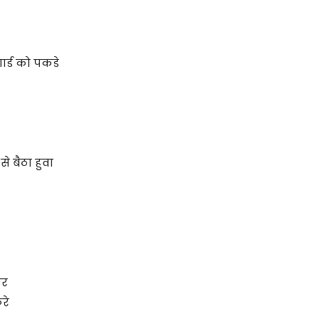
 गार्ड को पकडे
े बैठा हुवा
और
रे