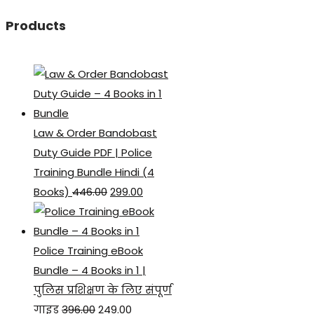
Products
Law & Order Bandobast
Duty Guide PDF | Police
Training Bundle Hindi (4
Original
Current
Books)
446.00
299.00
price
price
was:
is:
₹446.00.
₹299.00.
Police Training eBook
Bundle – 4 Books in 1 |
पुलिस प्रशिक्षण के लिए संपूर्ण
Original
Current
गाइड
396.00
249.00