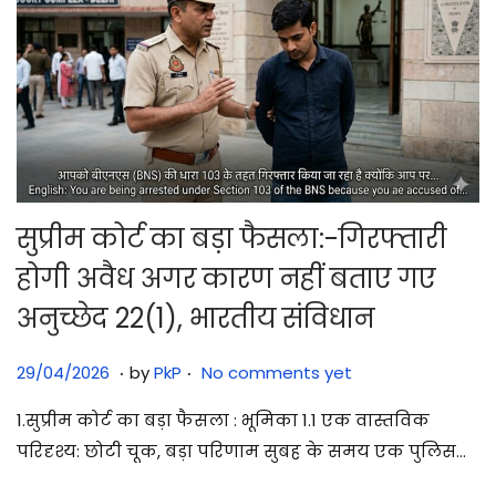
सुप्रीम कोर्ट का बड़ा फैसला:-गिरफ्तारी
होगी अवैध अगर कारण नहीं बताए गए
अनुच्छेद 22(1), भारतीय संविधान
.
.
Posted on
2
29/04/2026
by
PkP
No comments yet
9
1.सुप्रीम कोर्ट का बड़ा फैसला : भूमिका 1.1 एक वास्तविक
/
परिदृश्य: छोटी चूक, बड़ा परिणाम सुबह के समय एक पुलिस…
0
4