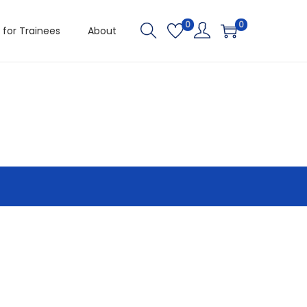
0
0
 for Trainees
About