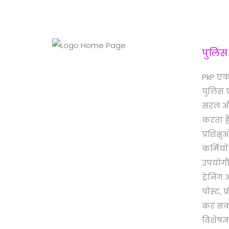
पुलिस
PkP एक
पुलिस प
सरल और 
करता है
प्रशिक्ष
कर्मियो
उपयोगी
ट्रेनिं
पोस्ट, फ
कर सकत
विशेषज्ञ