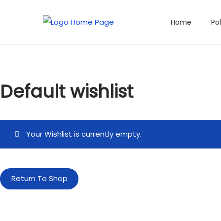
Home
Po
Default wishlist
Your Wishlist is currently empty.
Return To Shop