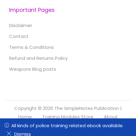
Important Pages
Disclaimer
Contact
Terms & Conditions
Refund and Returns Policy
Weapons Blog posts
Copyright © 2026
The SimpleNotes Publication
|
Home
Training Modules Store
About
Refund and Returns Policy
All kinds of police training related ebook available.
All kinds of police training related ebook available.
0
0
Dismiss
Dismiss