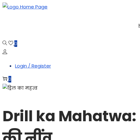
Skip
Skip
to
to
navigation
content
0
Login / Register
0
Drill ka Mahatwa:
की नींव