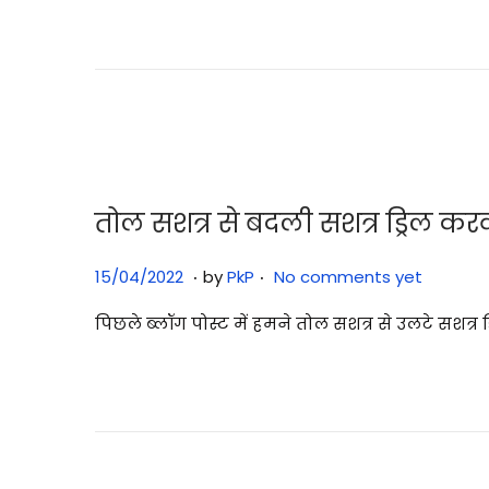
t
0
e
7
d
/
o
2
n
0
2
5
तोल सशत्र से बदली सशत्र ड्रिल कर
.
.
P
2
15/04/2022
by
PkP
No comments yet
o
9
पिछले ब्लॉग पोस्ट में हमने तोल सशत्र से उलटे सशत्र ड
s
/
t
0
e
7
d
/
o
2
n
0