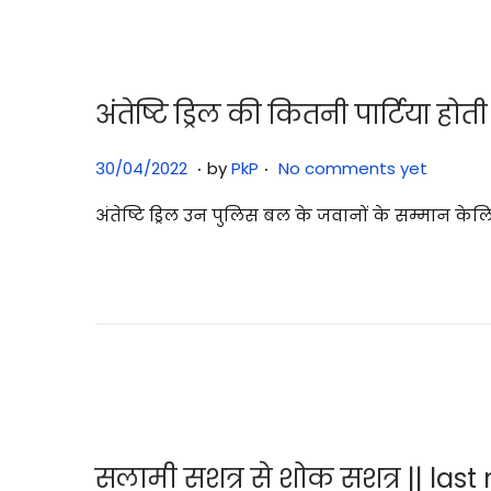
n
0
2
5
अंतेष्टि ड्रिल की कितनी पार्टिया हो
.
.
P
2
30/04/2022
by
PkP
No comments yet
o
9
अंतेष्टि ड्रिल उन पुलिस बल के जवानों के सम्मान केल
s
/
t
0
e
7
d
/
o
2
n
0
2
5
सलामी सशत्र से शोक सशत्र || last