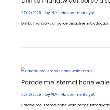
Drill ka mahatw aur police di
.
.
P
0
07/12/2025
by
PkP
No comments yet
o
7
Drill ka mahatw aur police discipline: introduct
s
/
t
1
e
2
d
/
o
2
n
0
2
5
Parade me istemal hone wale
.
.
P
0
07/12/2025
by
PkP
No comments yet
o
7
Parade me istemal hone wale terms: Introduction प
s
/