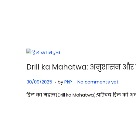
t
1
e
2
d
/
o
2
n
0
2
5
Drill ka Mahatwa: अनुशासन और ट
.
.
P
3
30/09/2025
by
PkP
No comments yet
o
0
ड्रिल का महत्व(Drill ka Mahatwa):परिचय ड्रिल क
s
/
t
0
e
9
d
/
o
2