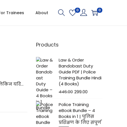
0
0
for Trainees
About
Products
Law & Order
Bandobast Duty
Guide PDF | Police
Training Bundle Hindi
(4 Books)
, लेकिन यदि…
O
C
446.00
299.00
r
u
Police Training
i
r
eBook Bundle – 4
g
r
Books in 1 | पुलिस
i
e
प्रशिक्षण के लिए संपूर्ण