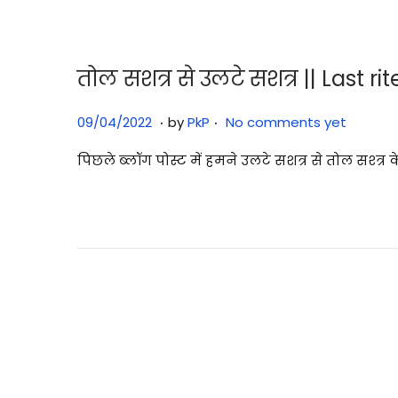
2
5
तोल सशत्र से उलटे सशत्र || Last ri
.
.
P
2
09/04/2022
by
PkP
No comments yet
o
9
पिछले ब्लॉग पोस्ट में हमने उलटे सशत्र से तोल सश्त्र 
s
/
t
0
e
7
d
/
o
2
n
0
2
P
5
o