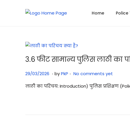
Home
Police
S
S
k
k
i
i
p
p
t
t
o
o
3.6 फीट सामान्य पुलिस लाठी का प
n
c
.
.
P
2
a
o
29/03/2026
by
PkP
No comments yet
o
9
v
n
लाठी का परिचय: Introduction) पुलिस प्रशिक्षण (Po
s
/
i
t
t
0
g
e
e
3
a
n
d
/
t
t
o
2
i
n
0