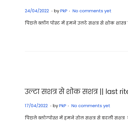
.
.
P
2
24/04/2022
by
PkP
No comments yet
o
9
पिछले ब्लॉग पोस्ट में हमने उलटे सशत्र से शोक शास्त
s
/
t
0
e
7
d
/
o
2
n
0
2
5
उल्टा सशत्र से शोक सशत्र || last r
.
.
P
2
17/04/2022
by
PkP
No comments yet
o
9
पिछले ब्लोग्पोस्त में हमने तोल सशत्र से बदली सशत्र
s
/