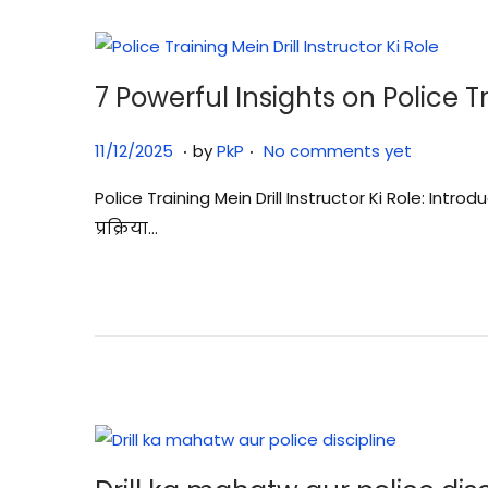
o
2
n
6
7 Powerful Insights on Police Tr
.
.
P
1
11/12/2025
by
PkP
No comments yet
o
1
Police Training Mein Drill Instructor Ki Role: Intro
s
/
प्रक्रिया…
t
1
e
2
d
/
o
2
n
0
2
5