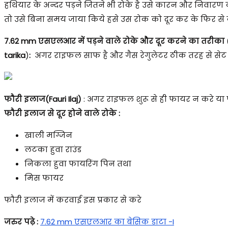
हथियार के अन्दर पड़ने जितने भी रोके है उसे कारन और निवारण 
तो उसे बिना समय जाया किये हसे उस रोक को दूर कर के फिर स
7.62 mm एसएलआर में पड़ने वाले रोके और दूर करने का तरीका
tarika
)
:
अगर राइफल साफ है और गैस रेगुलेटर ठीक तरह से सेट किय
फौरी इलाज(Fauri Ilaj)
: अगर राइफल शुरू से ही फायर न करे या 
फौरी इलाज से दूर होने वाले रोके :
खाली मग्जिन
लटका हुवा राउंड
निकला हुवा फायरिंग पिन तथा
मिस फायर
फौरी इलाज में करवाई इस प्रकार से करे
जरुर पढ़े :
7.62 mm एसएलआर का बेसिक डाटा -I