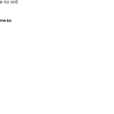
ोक पद जाये
rne ka