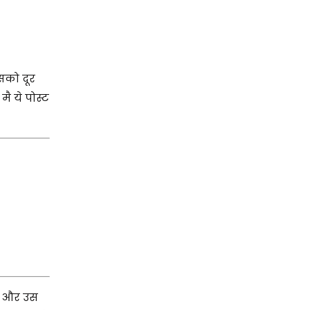
सको दूर
ै ये पोस्ट
ाय और उस