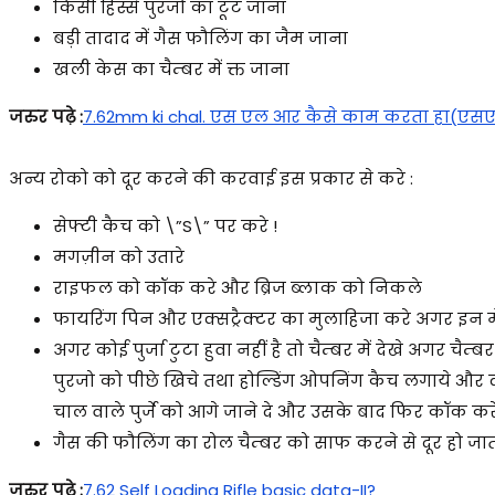
किसी हिस्से पुरजो का टूट जाना
बड़ी तादाद में गैस फौलिंग का जैम जाना
खली केस का चैम्बर में क्त जाना
जरुर पढ़े :
7.62mm ki chal. एस एल आर कैसे काम करता हा(ए
अन्य रोको को दूर करने की करवाई इस प्रकार से करे :
सेफ्टी कैच को \”S\” पर करे !
मगज़ीन को उतारे
राइफल को कॉक करे और ब्रिज ब्लाक को निकले
फायरिंग पिन और एक्सट्रैक्टर का मुलाहिजा करे अगर इन में 
अगर कोई पुर्जा टुटा हुवा नहीं है तो चैम्बर में देखे अगर 
पुरजो को पीछे खिचे तथा होल्डिंग ओपनिंग कैच लगाये और क्
चाल वाले पुर्जे को आगे जाने दे और उसके बाद फिर कॉक क
गैस की फौलिंग का रोल चैम्बर को साफ करने से दूर हो जाता
जरुर पढ़े :
7.62 Self Loading Rifle basic data-II?