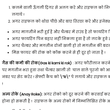
कलमे वाली ऊँगली ट्रिगर से अलग करे और राइफल को निचे ला
लगाये !
अगर राइफल को थोडा पीछे और बाए तिरछा करे और इजेक्शन
अगर मागज़ीने भरी हुई है और चैम्बर में राउंड है तो फायरि
अगर फायरिंग पिन बहार नहीं निकला हुवा है तो लटके हुवे
अगर चैम्बर और मगज़ीन दोनों खली हो तो मगज़ीन की बद
मिस फायर की रोक को कॉक करने से ही दूर हो जाता है !
गैस की कमी की रोक(Gas ki kami ki rok)
: अगर फौरीलाज करने 
पर मगज़ीन भरा हुवा तथा चैम्बर खाली तो चाल वाले पुरजो को आगे
नंबर पर सेट करेर ! सेफ्टी कैच को
\”R\”
पे लगाये और राइफल क
!
अन्य रोके (Anay Roke):
अगर रोको को दूर करने की करवाई करन
होना हो सकती है ! राइफल के अन्य रोको में निम्नलिखित रोके आत