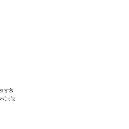
ाल वाले
ल करे और