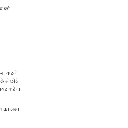
ैच को
िजा करने
े से छोटे
ायर करेगा
ंग का जमा