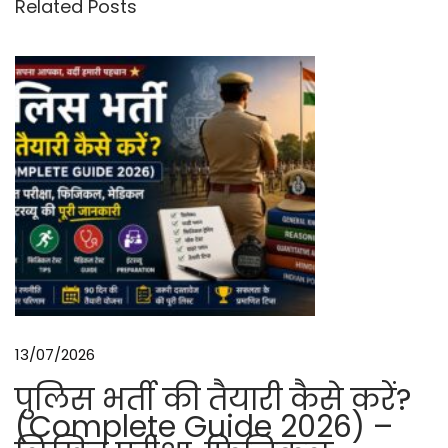
Related Posts
न
म
चि
न
से
स्टैं
डिं
ग
औ
र
नि
लिं
13/07/2026
ग
पो
पुलिस भर्ती की तैयारी कैसे करें?
जी
(Complete Guide 2026) –
श