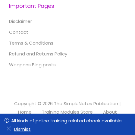
Important Pages
Disclaimer
Contact
Terms & Conditions
Refund and Returns Policy
Weapons Blog posts
Copyright © 2026
The SimpleNotes Publication
|
Home
Training Modules Store
About
Refund and Returns Policy
All kinds of police training related ebook available.
All kinds of police training related ebook available.
0
0
Dismiss
Dismiss
Shop
Wishlist
Search
Cart