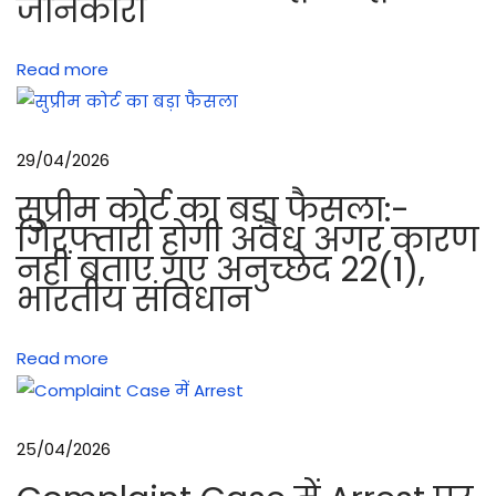
जानकारी
द
र
Read more
आ
ने
पे
29/04/2026
क
र
सुप्रीम कोर्ट का बड़ा फैसला:-
नी
गिरफ्तारी होगी अवैध अगर कारण
नहीं बताए गए अनुच्छेद 22(1),
चा
भारतीय संविधान
हि
ए
ड्रि
Read more
ल
के
उ
25/04/2026
द्दे