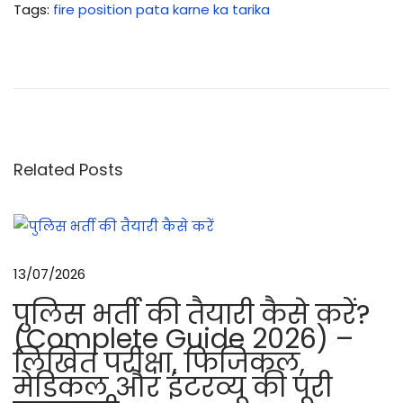
Tags
:
fire position pata karne ka tarika
4
बा
ते
श
त्रु
के
Related Posts
का
र
ग
र
13/07/2026
फा
पुलिस भर्ती की तैयारी कैसे करें?
य
(Complete Guide 2026) –
र
लिखित परीक्षा, फिजिकल,
के
मेडिकल और इंटरव्यू की पूरी
अं