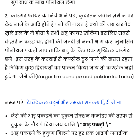
ग्रुप बांध के साथ पोजीशन लेगा
2. कारगर फायर के निचे आने पर , कुदरतन जवान ज़मीन पर
लेट जाने के आदि होते है ! जो की गलत है क्यों की जब टारगेट
खुले इलाके में होता है तभी शत्रु फायर खोलेगा इसलिए सबसे
बेहतरीन करइ यह होगी की जल्दी से जल्दी भाग कर मुनासिब
पोजीशन पकड़ी जाए ताकि शत्रु के लिए एक मुश्किल टारगेट
बने ! इस तरह के करवाई से कण्ट्रोल टूट जाने की खतरा रहता
है लेकिंग कुछ हिदायतों का पालन किया जाय तो कण्ट्रोल नहीं
टूटेगा जैसे की(Kargar fire aane pe aad pakdne ka tarika)
:
जरुर पढ़े :
टेक्टिकल वर्ड्स और उसका मतलब हिंदी में -II
जैसे की आड़ पकड़ने का हुकुम सेक्शन कमांडर की तरफ से
हुकुम के तौर पे दिया जय यानि
\”आड़ पकड़ो \”
आड़ पकड़ने के हुकुम मिलने पर हर एक आदमी नज़दीक