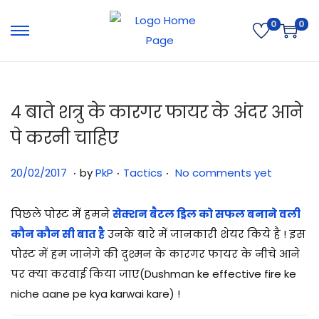
0
0
4 बाते शत्रु के कारगर फायर के अंदर आने
पे करनी चाहिए
.
.
.
Posted on
Posted in
3
20/02/2017
by
PkP
Tactics
No comments yet
1
/
पिछले पोस्ट में हमने
सेक्शन बैटल ड्रिल को सफल बनाने वली
0
कौन कौन सी बात है
उनके बारे में जानकारी शेयर किये है ! इस
7
पोस्ट में हम जानेगे की दुश्मन के कारगर फायर के नीचे आने
/
पर क्या करवाई किया जाए(Dushman ke effective fire ke
2
niche aane pe kya karwai kare) !
0