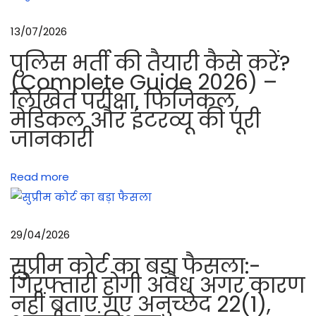
औ
र
13/07/2026
उ
पुलिस भर्ती की तैयारी कैसे करें?
से
(Complete Guide 2026) –
स
लिखित परीक्षा, फिजिकल,
फ
मेडिकल और इंटरव्यू की पूरी
ल
जानकारी
ब
ना
Read more
ने
वा
ली
29/04/2026
बा
तें
सुप्रीम कोर्ट का बड़ा फैसला:-
3
गिरफ्तारी होगी अवैध अगर कारण
नहीं बताए गए अनुच्छेद 22(1),
त