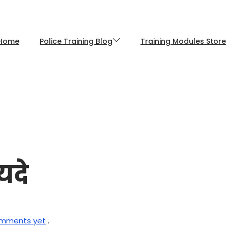
Home
Police Training Blog
Training Modules Store
यदे
mments yet
.