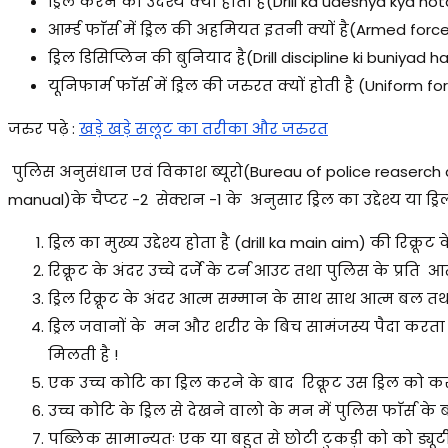
ड्रिल करने का उदेश्य क्या होता है(Drill ka udeshya kya hot
आर्म्ड फाॅर्स में ड्रिल की अहमियत इतनी क्यों है(Armed force
ड्रिल डिसिप्लिन की बुनियाद है(Drill discipline ki buniyad ha
यूनिफार्म फाॅर्स में ड्रिल की जरुरत क्यों होती है (Uniform fo
जरुर पढ़े :
खड़े खड़े सलूट का तरीका और जरुरत
पुलिस अनुसंधान एवं विकाश ब्यूरो(Bureau of police reaserch an
manual)के चैप्टर -2 सेक्शन -1 के अनुसार ड्रिल का उद्देश्य या ड्र
ड्रिल का मुख्य उद्देश्य होता है (drill ka main aim) की रिक्रू
रिक्रूट के अंदर उच्चे दर्जे के टर्न आउट तथा पुलिस के प्रति 
ड्रिल रिक्रूट के अंदर आत्म सम्मान के साथ साथ आत्म बल
ड्रिल जवानों के मन और शरीर के बिच सामंजस्य पैदा करता 
मिलती है !
एक उच्च कोटि का ड्रिल करने के बाद रिक्रूट उस ड्रिल को कर
उच्च कोटि के ड्रिल से देखने वालो के मन में पुलिस फाॅर्स के 
पब्लिक सामान्यतः एक या बहुत से छोटी टुकड़ी को को ड्यूटी