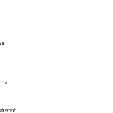
ill
हायता
ै ओ जानते