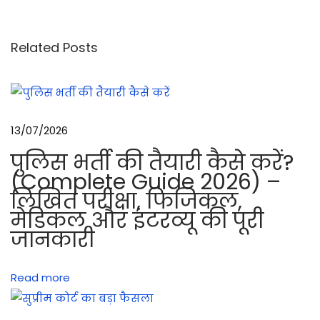
ह
म्
बा
Related Posts
ते
8
1
m
13/07/2026
m
पुलिस भर्ती की तैयारी कैसे करें?
मो
(Complete Guide 2026) –
र्टा
लिखित परीक्षा, फिजिकल,
र
मेडिकल और इंटरव्यू की पूरी
के
जानकारी
रं
जिं
Read more
ग
औ