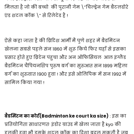
मिलता है जो की बच्चो की पुरानी गेम \”चिल्ड्रेन गेम बैटलडोरे
एंड शटल कॉक \” से रिलेटेड है !
ऐसे कहा जाता है की ब्रिटिश आर्मी मैं पुणे शहर में बैडमिंटन
खेलना सबसे पहले संन 1860 में शुरू किये फिर यहाँ से इसका
प्रसार होते हुए ब्रिटेन पंहुचा और अन ऑफिसियल आल इंग्लैंड
बैडमिंटन चैंपियनशिप पुरुष बर्ग का सुरुआत सन 1899 महिला
बर्ग का शुरुवात 1900 हुवा ! और इसे ओलिंपिक में सन 1992 में
सामिल किया गया !
बैडमिंटन का कोर्ट(Badminton ke court ka size)
: इस का
प्रतियोगिता साधारणतः इंडोर ग्राउंड में खेला जाता है kyo की
हलकी हवा भी इसके शटल कॉक का दिशा बदल सकती है जब