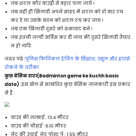
जब शटल कौर बाउंड्री से बहार चला जाये !
जब वही ही खिलाडी अपने साइड में शटल को दो बार टच
कर दे या उसके बदन को शटल टच कर जाय !
जब एक खिलाडी दुसरे को रुकावट बने !
जब इतनी जल्दी सर्विस कर डी जाय की दुसरे खिलाडी तैयार
न हो !यदि
जरुर पढ़े :
पुलिस फिजिकल ट्रेनिंग के सिद्धांत, उसूल और हादसे
रोकने के तरीका
कुछ बेसिक डाटा(Badminton game ke kuchh basic
data)
:इस खेल से सम्बंधित कुछ बेसिक जानकारी इस प्रकार
से है :
ग्राउंड की लम्बाई : 13.4 मी
टर
ग्राउंड की चौड़ाई : 6.10 मीटर
नेट की उचाई नेट पोस्ट पे : 1.55 मीटर