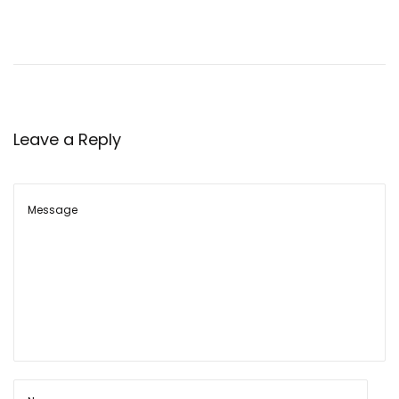
का
री
बा
स्के
ट
बॉ
Leave a Reply
ल
खे
ल
के
बा
रे
में