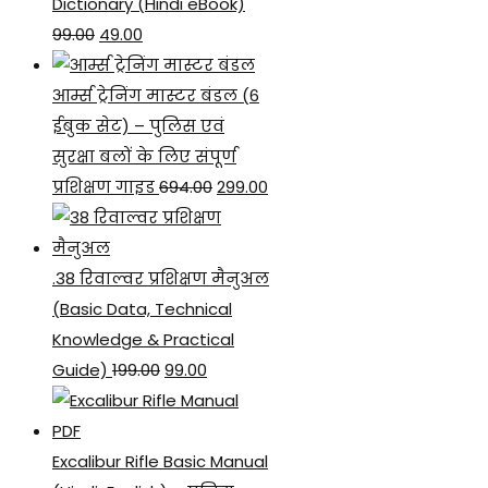
Dictionary (Hindi eBook)
Original
Current
99.00
49.00
price
price
was:
is:
आर्म्स ट्रेनिंग मास्टर बंडल (6
₹99.00.
₹49.00.
ईबुक सेट) – पुलिस एवं
सुरक्षा बलों के लिए संपूर्ण
Original
Current
प्रशिक्षण गाइड
694.00
299.00
price
price
was:
is:
₹694.00.
₹299.00.
.38 रिवाल्वर प्रशिक्षण मैनुअल
(Basic Data, Technical
Knowledge & Practical
Original
Current
Guide)
199.00
99.00
price
price
was:
is:
₹199.00.
₹99.00.
Excalibur Rifle Basic Manual