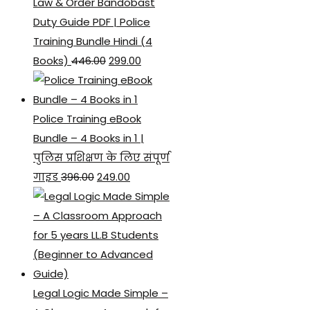
Law & Order Bandobast
Duty Guide PDF | Police
Training Bundle Hindi (4
Original
Current
Books)
446.00
299.00
price
price
was:
is:
₹446.00.
₹299.00.
Police Training eBook
Bundle – 4 Books in 1 |
पुलिस प्रशिक्षण के लिए संपूर्ण
Original
Current
गाइड
396.00
249.00
price
price
was:
is:
₹396.00.
₹249.00.
Legal Logic Made Simple –