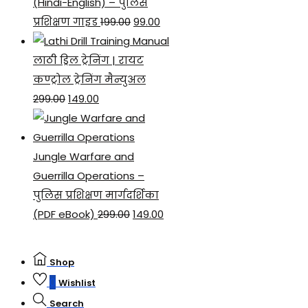
(Hindi-English) – पुलिस
Original
Current
प्रशिक्षण गाइड
199.00
99.00
price
price
was:
is:
लाठी ड्रिल ट्रेनिंग | रायट
₹199.00.
₹99.00.
कण्ट्रोल ट्रेनिंग मैन्युअल
Original
Current
299.00
149.00
price
price
was:
is:
₹299.00.
₹149.00.
Jungle Warfare and
Guerrilla Operations –
पुलिस प्रशिक्षण मार्गदर्शिका
Original
Current
(PDF eBook)
299.00
149.00
price
price
was:
is:
Shop
₹299.00.
₹149.00.
0
Wishlist
Search