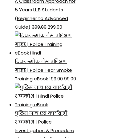
A Classroom Approach for
5 Years LL.B Students
(Beginner to Advanced
Original
Current
Guide)
399.00
299.00
price
price
was:
is:
₹399.00.
₹299.00.
टियर स्मोक गैस प्रशिक्षण
गाइड | Police Tear Smoke
Original
Current
Training eBook
199.00
99.00
price
price
was:
is:
₹199.00.
₹99.00.
पुलिस जांच एवं कार्यवाही
शब्दकोश | Police
Investigation & Procedure