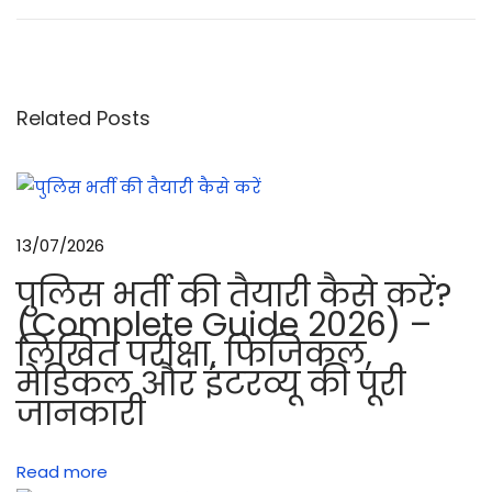
मिं
ट
न
के
Related Posts
इ
ति
हा
स
13/07/2026
औ
पुलिस भर्ती की तैयारी कैसे करें?
र
(Complete Guide 2026) –
बै
लिखित परीक्षा, फिजिकल,
ड
मेडिकल और इंटरव्यू की पूरी
मिं
जानकारी
ट
न
Read more
के