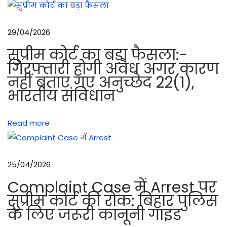
को
र्ट
29/04/2026
का
ना
सुप्रीम कोर्ट का बड़ा फैसला:-
प
गिरफ्तारी होगी अवैध अगर कारण
नहीं बताए गए अनुच्छेद 22(1),
जो
भारतीय संविधान
ख
ड्रा
इ
Read more
व
एं
ड
25/04/2026
हं
Complaint Case में Arrest पर
ट
सुप्रीम कोर्ट की रोक: बिहार पुलिस
ऑ
के लिए जरूरी कानूनी गाइड
प