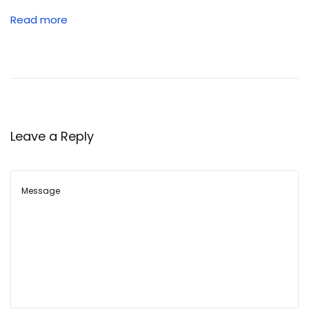
रे
Read more
श
न
क्या
हो
ता
है
Leave a Reply
?