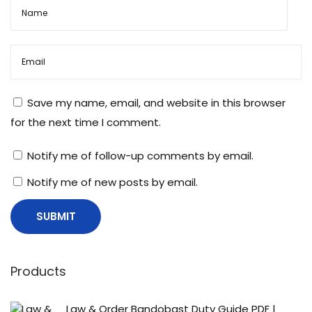
तै
या
र
क
र
Save my name, email, and website in this browser
ते
for the next time I comment.
स
म
Notify me of follow-up comments by email.
य
Notify me of new posts by email.
ध्या
न
में
र
ख
Products
ने
वा
Law & Order Bandobast Duty Guide PDF |