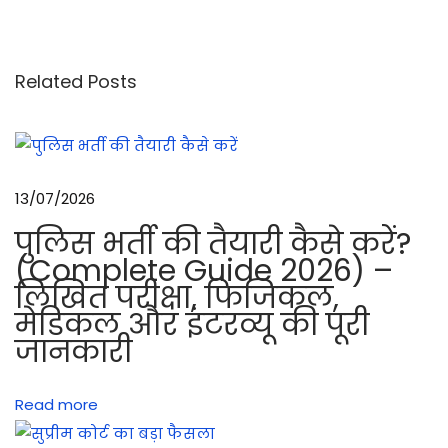
2
m
m
Related Posts
M
M
G
के
13/07/2026
फा
पुलिस भर्ती की तैयारी कैसे करें?
य
(Complete Guide 2026) –
र
लिखित परीक्षा, फिजिकल,
आ
मेडिकल और इंटरव्यू की पूरी
र्ड
जानकारी
र
का
Read more
क्र
म