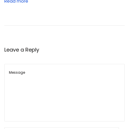
Read more
7
.
6
2
m
m
Leave a Reply
M
M
G
को
फा
य
र
के
लि
ए