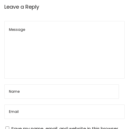
m
Leave a Reply
m
M
M
G
के
टा
र
गे
ट
का
ना
म
औ
र
M
Save my name, email, and website in this browser