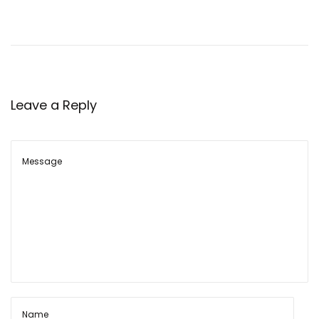
ह
त्व
पू
र्ण
बा
Leave a Reply
ते
8
1
m
m
मो
र्टा
र
के
बा
रे