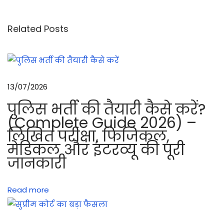
m
m
Related Posts
M
M
G
के
13/07/2026
टा
पुलिस भर्ती की तैयारी कैसे करें?
र
(Complete Guide 2026) –
गे
लिखित परीक्षा, फिजिकल,
ट
मेडिकल और इंटरव्यू की पूरी
का
जानकारी
ना
म
Read more
औ
र
M