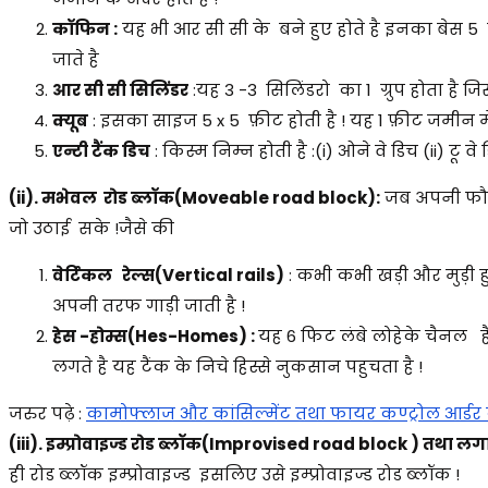
कॉफिन :
यह भी आर सी सी के बने हुए होते है इनका बेस
जाते है
आर सी सी सिलिंडर
:यह 3 -3 सिलिंडरो का 1 ग्रुप होता है 
क्यूब
: इसका साइज 5 x 5 फ़ीट होती है ! यह 1 फ़ीट जमीन म
एन्टी टैंक डिच
: किस्म निम्न होती है :(i) ओने वे डिच (ii) टू व
(ii). मभेवल रोड ब्लॉक(Moveable road block):
जब अपनी फौज 
जो उठाई सके !जैसे की
वेर्टिकल रेल्स(Vertical rails)
: कभी कभी खड़ी और मुड़ी हुई
अपनी तरफ गाड़ी जाती है !
हेस -होम्स(Hes-Homes) :
यह 6 फिट लंबे लोहेके चैनल ह
लगते है यह टैंक के निचे हिस्से नुकसान पहुचता है !
जरुर पढ़े :
कामोफ्लाज और कांसिल्मेंट तथा फायर कण्ट्रोल आर्ड
(iii). इम्प्रोवाइज्ड रोड ब्लॉक(Improvised road block ) तथा लग
ही रोड ब्लॉक इम्प्रोवाइज्ड इसलिए उसे इम्प्रोवाइज्ड रोड ब्लॉक !