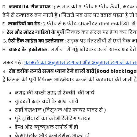
D .
नम्बर। 14 गेज वायर :
इस तार को 3 फ़ीट 6 फ़ीट ऊँची , सड़क के 
देने से रुकावट बन जाती है ! जिससे जब तार पर दबाव पड़ता है तो 
E .
लकडियो का ढेर
: 2 फ़ीट से 6 फ़ीट डायमीटर वाला लकडियो से भ
F.
रेल और मोटर गाडियो के पुर्जे
निकल कर सदल पर डैम्प कर दिया ज
G.
एंटी टैंक माइंस का इस्तेमाल
: सड़क पर बेतरतीबी से एंटी टैंक म
H .
बारूद के इस्तेमाल
: जमीन में गड्ढे खोदकर उनमे बारूद भर देते
जरुर पढ़े :
फासले का अनुमान लगाना और अनुमान लगाने का त
4 .
रोड ब्लॉक लगते समय ध्यान देने वाली बाते(Road block l
है जिसमे की पूरी डिफेन्स अख्तियार करने की करवाया की जाती ह
जगह की अच्छी तरह से रेक्की की जाये
कुदरती रुकावटो के साथ जाये
सही देखभाल (विसुअल और फायर पावर से )
पुरे हथियारों का कोऑर्डिनेटिंग फायर
डेप्थ और म्यूच्यूअल सपोर्ट में हो
कैमोफ्लॉज और कंसलमेन्ट अच्छा हो