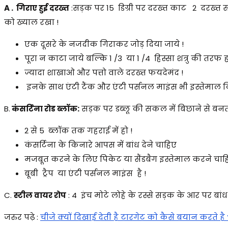
A . गिराए हुई दरख्त
:सड़क पर 15 डिग्री पर दरख्त काट 2 दरख्त सा
को ख्याल रखा !
एक दूसरे के नजदीक गिराकर जोड़ दिया जाये !
पूरा न काटा जाये बल्कि 1 /3 या 1 /4 हिस्सा शत्रु की तरफ ह
ज्यादा शाखाओ और पत्तो वाले दरख्त फयदेमंद !
इनके साथ एंटी टैंक और एंटी पर्सनल माइंस भी इस्तेमाल कि
B.
कंसर्टिना रोड ब्लॉक:
सड़क पर डब्लू की सकल में बिछाने से बनती 
2 से 5 ब्लॉक तक गहराई में हो !
कंसर्टिना के किनारे आपस में बांध देने चाहिए
मजबूत करने के लिए पिकेट या सैंडबैग इस्तेमाल करने चाहि
बूबी ट्रैप या एंटी पर्सनल माइंस है !
C.
स्टील वायर रोप
: 4 इंच मोटे लोहे के रस्से सड़क के आर पर बांध
जरुर पढ़े :
चीजे क्यों दिखाई देती है टारगेट को कैसे बयान करते है 