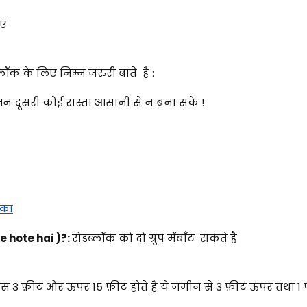
िए
लॉक के लिए निम्न जरुरी बाते है :
मन दूसरी कोई रास्ता आसानी से न बना सके !
ीका
ke hote hai )?:
रोडब्लॉक को दो ग्रुप मेंबाँट सकते है
 बेस 3 फ़ीट और ऊपर 15 फ़ीट होते है ये जमीन से 3 फ़ीट ऊपर तथा 1