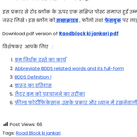
इस प्रकार से रोड ब्लॉक के ऊपर एक संक्षिप्त पोस्ट समाप्त हुई उम
जरूर लिखे ! इस ब्लॉग को
सब्सक्राइब
, फॉलो तथा
फेसबुक
पर लाइ
Download pdf version of
Raodblock ki jankari pdf
विशेषकर आपके लिए :
बम निर्धक दस्ते का कार्य
Abbreviate BDDS related words and its full-form
BDDS Definition !
बारूद का इतिहास
लैटर बम को पहचानने का तरीका
फील्ड फोर्टीफिकेसान ,उसके प्रकार और ध्यान में रखनेवाली 
Post Views:
66
Tags
:
Road Block ki jankari