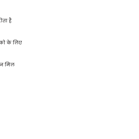
ोता है
ैंको के लिए
ा न मिल