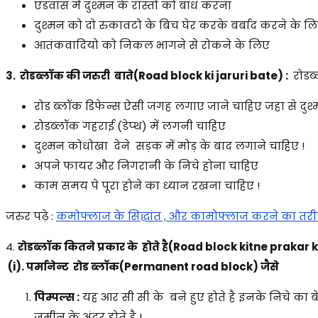
एडवांस में दुश्मन के रास्तो को बांध करना
दुश्मन को दो रुकावटो के बिच घेर करके बर्बाद करने के ल
आतंकवादियो को निकल भागने से रोकने के लिए
3. रोडब्लॉक की जरुरी बाते(Road block ki jaruri bate) :
रोडब्
रोड ब्लॉक डिफेन्स ऐसी जगह लगाए जाने चाहिए जहा से दुश्
रोडब्लॉक गहराई (डेप्थ) में लगनी चाहिए
दुश्मन कोधोखा देने सड़क में मोड़ के बाद लगाने चाहिए !
अपने फायर और निगरानी के निचे होना चाहिए
काम समय पे पूरा होने का ध्यान रखना चाहिए !
जरुर पढ़े :
कमोफ्लाज के सिद्धांत , और कामोफ्लाज करने का तर
4.
रोडब्लॉक कितने प्रकार के होते है(Road block kitne prakar 
(i). पर्मानेन्ट रोड ब्लॉक(Permanent road block) जैसे
पिम्पल्स :
यह आर सी सी के बने हुए होते है इनके निचे का
जमीन के अंदर होते है !