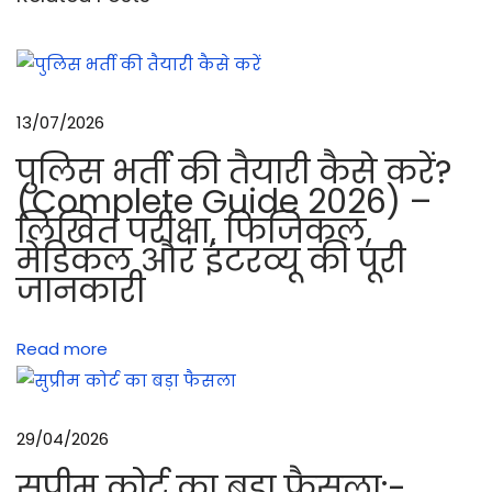
सि
वि
ल
ड्रे
13/07/2026
स
पुलिस भर्ती की तैयारी कैसे करें?
के
(Complete Guide 2026) –
बा
लिखित परीक्षा, फिजिकल,
रे
मेडिकल और इंटरव्यू की पूरी
गा
जानकारी
इ
ड
Read more
ला
इ
न
29/04/2026
है
?
सुप्रीम कोर्ट का बड़ा फैसला:-