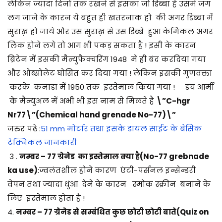
लेकिन ज्यादा दिनों तक रखने से इसका जो डिब्बा है उसमे जंग
लग जाने के कारन ये बहुत ही खतरनाक हो की अगर डिब्बा में
सुराख़ हो जाये और उस सुराख़ से उस डिब्बे हुआ केमिकल अगर
लिक होने लगे तो आग भी पकड़ सकता है ! इसी के कारन
ब्रिटेन में इसकी मैन्युफैक्चरिंग 1948 में ही बंद करदिया गया
और ओब्सोलेट घोसित कर दिया गया ! लेकिन इसकी गुणवक्ता
करके कनाडा में 1950 तक इस्तेमाल किया गया ! डच आर्मी
के मैन्युअल में अभी भी इस नाम से मिलते है
\”C-hgr
Nr77\”(Chemical hand grenade No-77)\”
जरुर पढ़े :
51 mm मोर्टार तथा इसके डायल साईट के बेसिक
टेक्निकल जानकारी
3 .
नम्बर – 77
ग्रेनेड
का इस्तेमाल क्या है(No-77 grebnade
ka use)
:ज्वलंतशील होने कारण एंटी-पर्सनल इन्सेन्डरी
वेपन तथा ज्यादा धुंआ देने के कारन स्मोक स्क्रीन बनाने के
लिए इस्तेमाल होता है !
4.
नम्बर – 77
ग्रेनेड
से सम्बंधित कुछ छोटी छोटी बाते(Quiz on