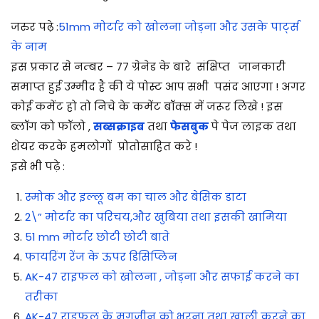
जरुर पढ़े :
51mm मोर्टार को खोलना जोड़ना और उसके पार्ट्स
के नाम
इस प्रकार से नम्बर – 77 ग्रेनेड के बारे संक्षिप्त जानकारी
समाप्त हुई उम्मीद है की ये पोस्ट आप सभी पसंद आएगा ! अगर
कोई कमेंट हो तो निचे के कमेंट बॉक्स में जरूर लिखे ! इस
ब्लॉग को फॉलो ,
सब्सक्राइब
तथा
फेसबुक
पे पेज लाइक तथा
शेयर करके हमलोगों प्रोतोसाहित करे !
इसे भी पढ़े :
स्मोक और इल्लू बम का चाल और बेसिक डाटा
2\” मोर्टार का परिचय,और खुबिया तथा इसकी खामिया
51 mm मोर्टार छोटी छोटी बाते
फायरिंग रेंज के ऊपर डिसिप्लिन
AK-47 राइफल को खोलना , जोड़ना और सफाई करने का
तरीका
AK-47 राइफल के मगज़ीन को भरना तथा खाली करने का