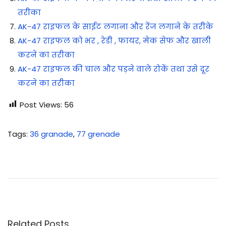
तरीका
AK-47 राइफल के साईट लगाना और रेंज लगाने के तरीके
AK-47 राइफल को भर , रेडी , फायर, मेक सेफ और खाली
करने का तरीका
AK-47 राइफल की चाल और पड़ने वाले रोकें तथा उसे दूर
करने का तरीका
Post Views:
56
Tags
:
36 granade
,
77 grenade
पु
लि
स
फाॅ
र्स
में
Related Posts