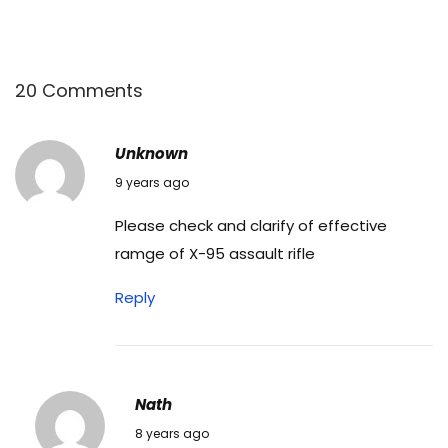
जो
ड़
ना
त
20 Comments
था
हि
Unknown
स्से
14/05/2017
9 years ago
पु
Please check and clarify of effective
र
ramge of X-95 assault rifle
जो
का
Reply
ना
म
औ
र
Nath
सा
25/07/2018
8 years ago