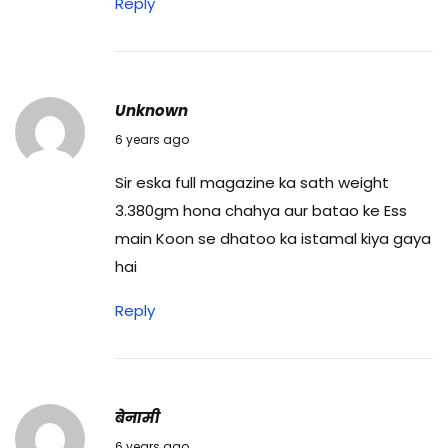
Reply
Unknown
15/04/2020
6 years ago
Sir eska full magazine ka sath weight
3.380gm hona chahya aur batao ke Ess
main Koon se dhatoo ka istamal kiya gaya
hai
Reply
बेनामी
09/05/2020
6 years ago