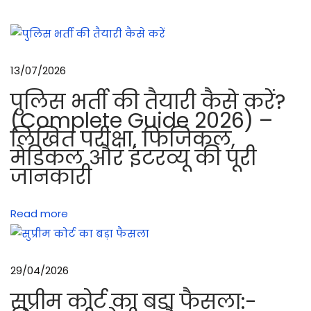
ल
:
ए
क
13/07/2026
हा
पुलिस भर्ती की तैयारी कैसे करें?
थ
(Complete Guide 2026) –
से
लिखित परीक्षा, फिजिकल,
रा
मेडिकल और इंटरव्यू की पूरी
इ
जानकारी
फ
ल
Read more
के
म
ग
29/04/2026
ज़ी
न
सुप्रीम कोर्ट का बड़ा फैसला:-