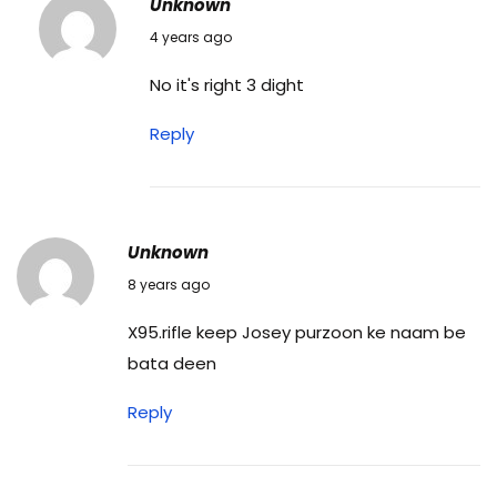
Unknown
28/02/2022
4 years ago
No it's right 3 dight
Reply
Unknown
10/09/2018
8 years ago
X95.rifle keep Josey purzoon ke naam be
bata deen
Reply