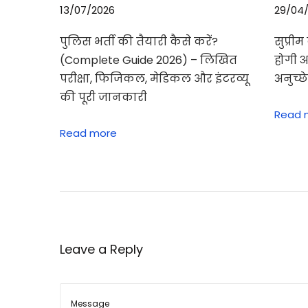
ऊ
13/07/2026
29/04
प
र
पुलिस भर्ती की तैयारी कैसे करें?
सुप्री
अ
(Complete Guide 2026) – लिखित
होगी 
स
परीक्षा, फिजिकल, मेडिकल और इंटरव्यू
अनुच्छ
र
की पूरी जानकारी
Read 
डा
Read more
ल
ने
वा
ले
त
त्व
Leave a Reply
औ
र
उ