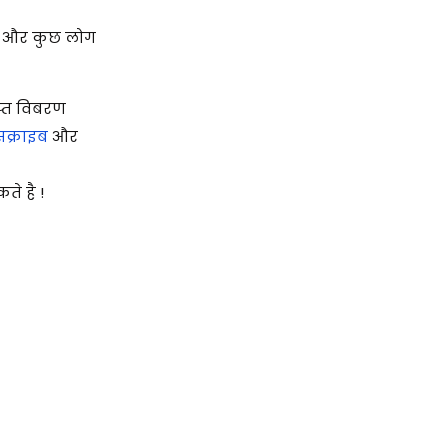
 है और कुछ लोग
िप्त विबरण
सक्राइब
और
े है !