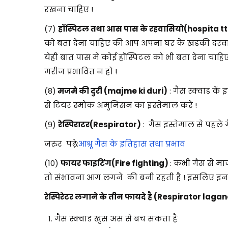
रखना चाहिए !
(7)
हॉस्पिटल तथा आस पास के रहवासियो(hospita tt
को बता देना चाहिए की आप अपना घर के खडकी दरवाजा 
येही बात पास में कोई हॉस्पिटल को भी बता देना चा
मरीज प्रभावित न हो !
(8)
मजमे की दुरी (majme ki duri)
: गैस स्क्वाड क
से टियर स्मोक अमुनिसन का इस्तेमाल करे !
(9)
रेस्पिराटर(Respirator)
: गैस इस्तेमाल से पहले ग
जरुर पढ़े:
आश्रू गैस के इतिहास तथा प्रभाव
(10)
फायर फाइटिंग(Fire fighting)
: कभी गैस से म
तो संभावना आग लगने की बनी रहती है ! इसलिए इन प
रेस्पिरेटर लगाने के तीन फायदे है (Respirator lag
गैस स्क्वाड खुस अस से बच सकता है