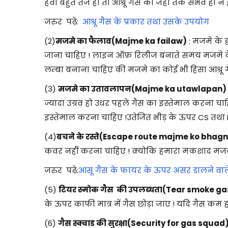
हवा बहुत तेज हो तो आश्रू गैस को जहा तक संभव हो न 
जरुर पढ़े:
आश्रू गैस के प्रकार तथा उसके उपयोग
(2)
मजमे का फैलाव(Majme ka failaw)
: मजमे के 
जाना चाहिए ! लाइन ऑफ़ रिलीज बनाते समय मजमे के
लम्बा बनाना चाहिए की मजमे का कोई भी हिसा आश्रू गैस
(3)
मजमे का उतावलापन(Majme ka utawlapan)
ज्यादा उग्रव हो उधर पहले गैस का इस्तेमाल करना चाह
इस्तेमाल करना चाहिए !उतेजित भीड़ के ऊपर CS तथा 
(4)
बचने के रस्ते(Escape route majme ko bhagne
कवर नहीं करना चाहिए ! क्योकि हमारा मकशाद मजमे
जरुर पढ़े:
आसू गैस के फायर के ऊपर असर डालने वा
(5)
टियर स्मोक गैस की उपलब्धता(Tear smoke gas 
के ऊपर काफी मात्र में गैस छोड़ा जाए ! यदि गैस कम ह
(6)
गैस स्क्वाड की सुरक्षा(Security for gas squad