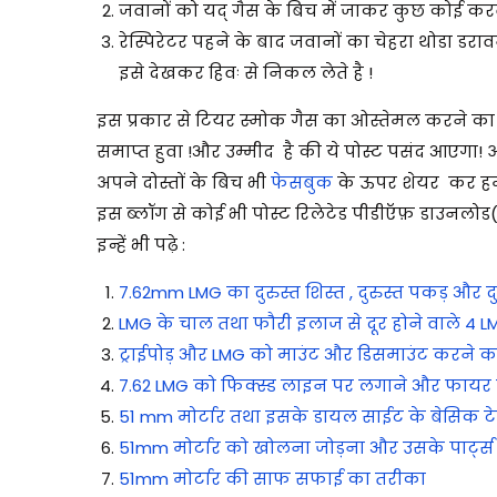
जवानों को यद् गैस के बिच में जाकर कुछ कोई कर
रेस्पिरेटर पहने के बाद जवानों का चेहरा थोडा डर
इसे देखकर हिवः से निकल लेते है !
इस प्रकार से टियर स्मोक गैस का ओस्तेमल करने का सिद
समाप्त हुवा !
और उम्मीद है की ये पोस्ट पसंद आएगा!
अ
अपने दोस्तों के बिच भी
फेसबुक
के ऊपर शेयर कर हम
इस ब्लॉग से कोई भी पोस्ट रिलेटेड पीडीऍफ़ डाउनलो
इन्हें भी पढ़े :
7.62mm LMG का दुरुस्त शिस्त , दुरुस्त पकड़ और 
LMG के चाल तथा फौरी इलाज से दूर होने वाले 4 LM
ट्राईपोड़ और LMG को माउंट और डिसमाउंट करने क
7.62 LMG को फिक्स्ड लाइन पर लगाने और फायर
51 mm मोर्टार तथा इसके डायल साईट के बेसिक 
51mm मोर्टार को खोलना जोड़ना और उसके पार्ट्स
51mm मोर्टार की साफ सफाई का तरीका