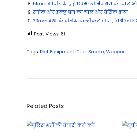
51mm मोर्टार के हाई एक्सप्लोसिव बम की चाल 
स्मोक और इल्लू बम का चाल और बेसिक डाटा
30mm AGL के बेसिक टेक्नीकल डाटा , विशेषताए 
Post Views:
61
Tags
:
Riot Equipment
,
Tear Smoke
,
Weapon
आ
सू
गै
स
के
फा
Related Posts
य
र
के