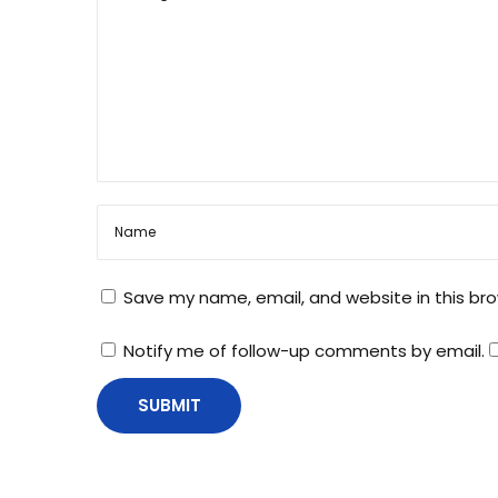
स
का
नि
दा
न
आ
श्रू
गै
स
को
Save my name, email, and website in this br
स्टो
र
Notify me of follow-up comments by email.
क
र
ते
स