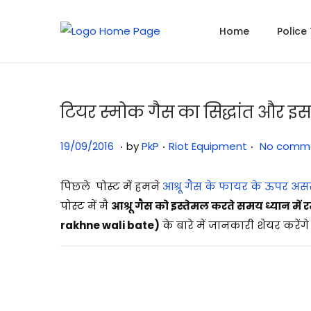
Home
Police
टियर स्मोक गैस का सिद्धांत और इसक
.
.
.
P
3
P
19/09/2016
by
PkP
Riot Equipment
No comme
o
1
o
s
/
s
पिछले पोस्ट में हमने
आश्रू गैस के फायर के ऊपर अस
t
0
t
पोस्ट में मै
आश्रू गैस को इस्तेमल करते समय ध्यान 
e
7
e
rakhne wali bate)
के बारे में जानकारी शेयर करेंगे 
d
/
d
o
2
i
n
0
n
2