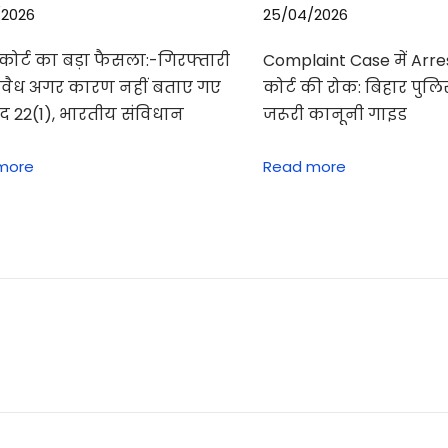
/2026
25/04/2026
म कोर्ट का बड़ा फैसला:-गिरफ्तारी
Complaint Case में Arres
अवैध अगर कारण नहीं बताए गए
कोर्ट की रोक: बिहार पुल
ेद 22(1), भारतीय संविधान
जरूरी कानूनी गाइड
more
Read more