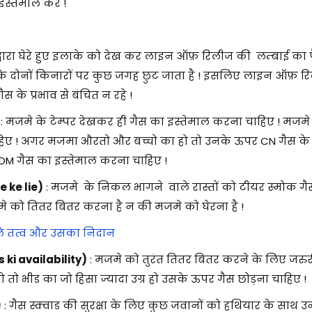
इस्तेमाल करे !
द्वारा घेरे हुए इलाके को देख कर लाइन ऑफ़ रिलीज की लम्बाई क
 दोनों किनारों पर कुछ जगह छुट जाता है ! इसलिए लाइन ऑफ़ र
 के प्रभाव से बंचित न रहे !
: मजमे के टेम्पर देखकर ही गैस का इस्तेमाल करना चाहिए ! मजमे 
िए ! अगर मजमा औरतो और बच्चो का हो तो उनके ऊपर CN गैस के थ्री
DM गैस का इस्तेमाल करना चाहिए !
 ke lie)
: मजमे के निकल भागने वाले रास्तों को टीयर स्मोक गै
 को तितर बितर करना है न की मजमे को घेरना है !
ले तत्व और उसका निदान
ki availability)
: मजमे को तुरंत तितर बितर करने के लिए जरुर
ो तो भीड का जो हिसा ज्यादा उग्र हो उसके ऊपर गैस छोड़ना चाहिए !
)
: गैस स्क्वाड की सुरक्षा के लिए कुछ जवानों को हथियार के साथ 