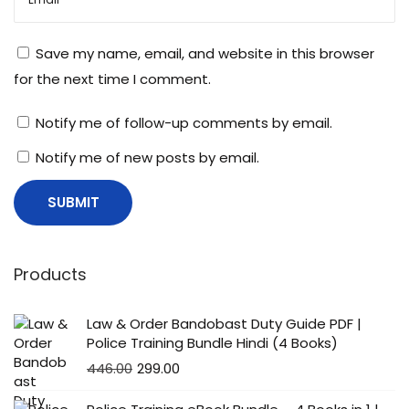
क
सा
Save my name, email, and website in this browser
ई
for the next time I comment.
ट
की
Notify me of follow-up comments by email.
बे
Notify me of new posts by email.
सि
क
जा
न
का
Products
री
त
Law & Order Bandobast Duty Guide PDF |
था
Police Training Bundle Hindi (4 Books)
उ
446.00
299.00
से