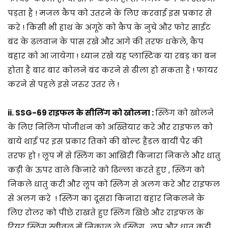
पड़ता है ! मजल कैप को उतरने के लिए करवाई इस प्रकार से
करे ! किसी भी हाथ के अंगूठे को कैप के नुचे और फोर साईट
बंद के ढलवान के पास रखे और आगे की तरफ धकेले, कैप
बहार को आ जायेगा ! ध्यान रखे यह प्लास्टिक या रबड़ का बन
होता है बार बार कोलने बंद करने से ढीला हो सकता है ! फायर
करने से पहले इसे जरुर उतर ले !
ii.
SSG-69 राइफल के
सीलिंग को खोलना :
स्लिंग को खोलने
के लिए निलिंग पोजीशन को अख्तियार करे और राइफल को
बाये थाई पर इस प्रकार तिको की बोल्ट हैंडल बायीं पैर की
तरफ हो ! लूप में से स्लिंग का आखिरी किनारा निकले और धातु
कड़ी के ऊपर वाले किनारे को ढिल्ला करते हुए , स्लिंग को
निकले धातु करी और लूप को स्लिंग से अलग करे और राइफल
से अलग करे ! स्लिंग का दूसरा किनारा बहार निकलने के
लिए रोलर को पीछे राखते हुए स्लिंग खिछे और राइफल के
रियर स्लिंग स्वीवल में निकाल ले !स्लिंग , लूप और धातु कड़ी