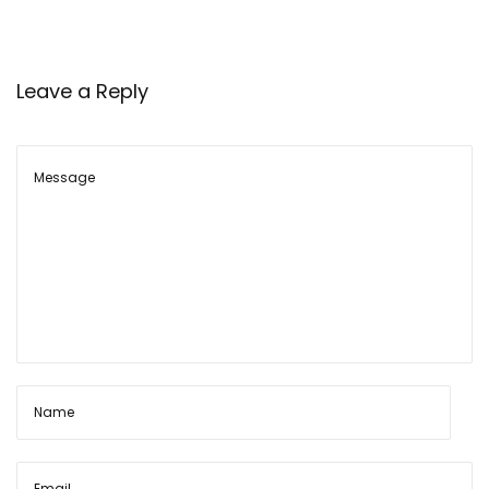
ते
S
S
Leave a Reply
G
-
6
9
रा
इ
फ
ल
के
टे
ली
स्को
पि