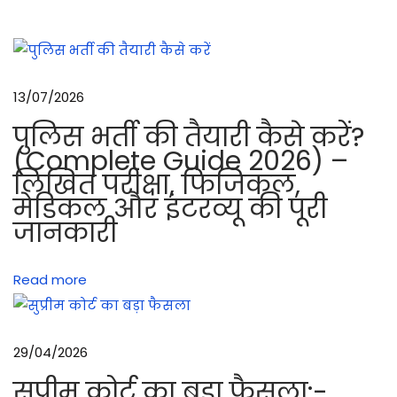
रा
इ
फ
ल
13/07/2026
की
पुलिस भर्ती की तैयारी कैसे करें?
वि
(Complete Guide 2026) –
शे
लिखित परीक्षा, फिजिकल,
ष
मेडिकल और इंटरव्यू की पूरी
ता
जानकारी
ए
औ
Read more
र
सु
र
29/04/2026
क्षि
त
सुप्रीम कोर्ट का बड़ा फैसला:-