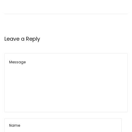
फ
ल
का
बे
सि
Leave a Reply
क
टे
क्नि
क
ल
डा
टा