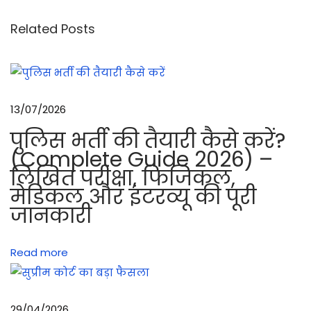
रा
इ
Related Posts
फ
ल
S
S
13/07/2026
G
पुलिस भर्ती की तैयारी कैसे करें?
-
(Complete Guide 2026) –
6
लिखित परीक्षा, फिजिकल,
9
मेडिकल और इंटरव्यू की पूरी
का
जानकारी
ए
क
Read more
सं
क्षि
प्त
29/04/2026