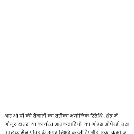
2
0
2
5
आर ओ पी की तैनाती का तरीका भगौलिक स्तिथि , क्षेत्र में
मौजूद खतरा या कार्यरत आतंकवादियो का मोडस ओपेरंडी तथा
उपलब्ध मैन पॉवर के ऊपर निर्भर करती है! और एक कमांडर