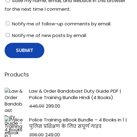
Save my name, email, and website in this browser
थ
for the next time I comment.
सा
म
Notify me of follow-up comments by email.
ने
Notify me of new posts by email.
स
लू
ट
क
र
Products
ने
की
Law & Order Bandobast Duty Guide PDF |
ज
Police Training Bundle Hindi (4 Books)
रु
446.00
299.00
र
Police Training eBook Bundle – 4 Books in 1 |
त
पुलिस प्रशिक्षण के लिए संपूर्ण गाइड
औ
396.00
249.00