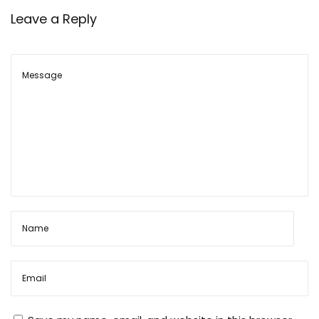
ध्या
Leave a Reply
न
में
र
ख
ने
वा
ली
बा
ते
रा
इ
फ
ल
के
सा