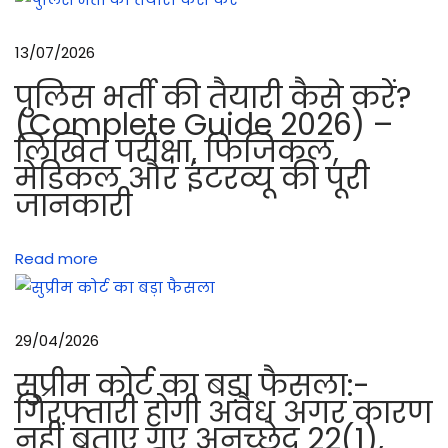
की
तै
13/07/2026
ना
पुलिस भर्ती की तैयारी कैसे करें?
ती
(Complete Guide 2026) –
क
लिखित परीक्षा, फिजिकल,
र
मेडिकल और इंटरव्यू की पूरी
ने
जानकारी
का
त
Read more
री
का
त
29/04/2026
था
R
सुप्रीम कोर्ट का बड़ा फैसला:-
O
गिरफ्तारी होगी अवैध अगर कारण
नहीं बताए गए अनुच्छेद 22(1),
P