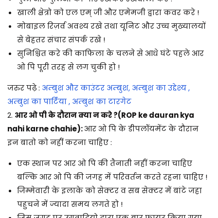
खाली क्षेत्रो को एल एम् जी और एमेमजी द्वारा कवर करे !
मोबाइल रिज़र्व अवश्य रखे तथा यूनिट और उच्च मुख्यालयों
से बेहतर संचार संपर्क रखे !
सुनिश्चित करे की काफिला के चलने से आधे घंटे पहले आर
ओ पि पूरी तरह से लग चुकी हो !
जरुर पढ़े :
अम्बुश और काउंटर अम्बुश, अम्बुश का उद्देश्य ,
अम्बुश का पार्टिया , अम्बुश का टारगेट
2.
आर ओ पी के दौरान क्या न करे ?(ROP ke dauran kya
nahi karne chahie):
आर ओ पि के डीपलॉयमेंट के दौरान
इन बातो को नहीं करना चाहिए :
एक स्थान पर आर ओ पि की तैनाती नहीं करना चाहिए
बल्कि आर ओ पि की जगह में परिवर्तन करते रहना चाहिए !
जिम्मेवारी के इलाके को सेक्टर व सब सेक्टर में बांटे जहा
पहुचने में ज्यादा समय लगते हो !
जिस जगह पर उग्रवादियो द्वारा एक बार फायर किया गया