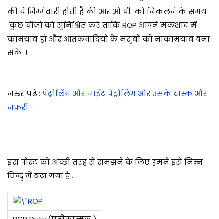
की ये जिम्मेवारी होती है की आर ओ पी को निकलने के समय
कुछ चीजो को सुनिश्चित करे ताकि ROP आपने मकशाद में
कामयाब हो और आतंकवादियो के मसुबो को नाकामयाब बना
सके !
जरुर पढ़े :
पेट्रोलिंग और नाईट पेट्रोलिंग और उसके टास्क और
नफरी
इस पोस्ट को अच्छी तरह से समझने के लिए
हमने इसे निम्न
विन्दु में बंटा
गया है :
ROP Duty (प्रतीकात्मक )