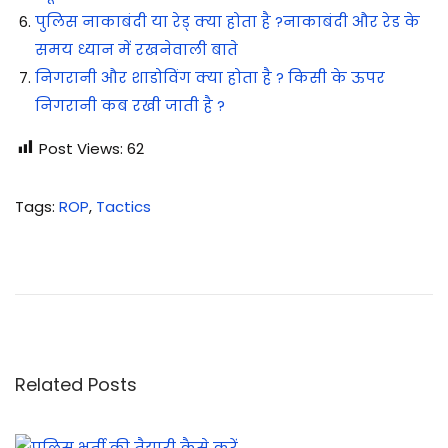
पुलिस नाकाबंदी या रेड् क्या होता है ?नाकाबंदी और रेड के
समय ध्यान में रखनेवाली बाते
निगरानी और शाडोविंग क्या होता है ? किसी के ऊपर
निगरानी कब रखी जाती है ?
Post Views:
62
Tags
:
ROP
,
Tactics
रो
ड
ओ
प
निं
ग
Related Posts
पा
र्टी