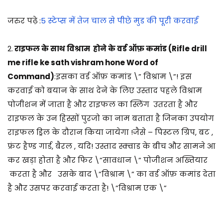
जरुर पढ़े :
5 स्टेप्स में तेज चाल से पीछे मुड की पूरी करवाई
2.
राइफल के साथ विश्राम होने के वर्ड ऑफ़ कमांड (
Rifle drill
me rifle ke sath vishram hone
Word of
Command)
:
इसका वर्ड ऑफ़ कमांड \” विश्राम \”! इस
करवाई को बयान के साथ देने के लिए उस्ताद पहले विश्राम
पोजीशन में जाता है और राइफल का स्लिंग उतरता है और
राइफल के उन हिस्सों पुरजो का नाम बताता है जिनका उपयोग
राइफल ड्रिल के दौरान किया जायेगा !जैसे – पिस्टल ग्रिप, बट ,
फ्रंट हैण्ड गार्ड, बैरल , यदि!
उस्ताद स्क्वाड के बीच और सामने आ
कर खड़ा होता है और फिर \”सावधान \” पोजीशन अख्तियार
करता है और उसके बाद \”विश्राम \” का वर्ड ऑफ़ कमांड देता
है और उसपर करवाई करता है!
\”विश्राम एक \”