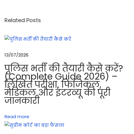
ल
ड्रि
ल
Related Posts
में
सा
व
धा
13/07/2026
न
पुलिस भर्ती की तैयारी कैसे करें?
की
(Complete Guide 2026) –
क
लिखित परीक्षा, फिजिकल,
र
मेडिकल और इंटरव्यू की पूरी
वा
जानकारी
ई
औ
Read more
र
व