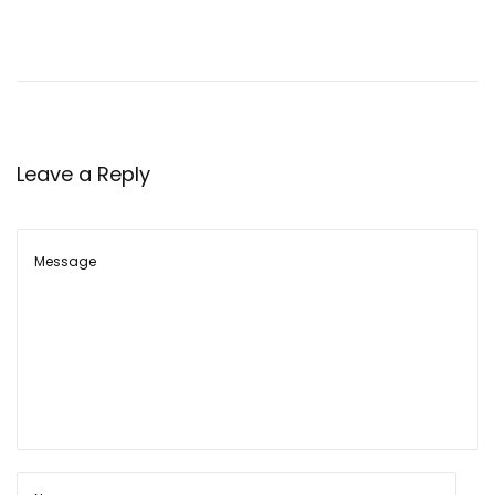
बं
दो
ब
स्त
ड्यू
टी
Leave a Reply
में
पु
लि
स
की
भू
मि
का