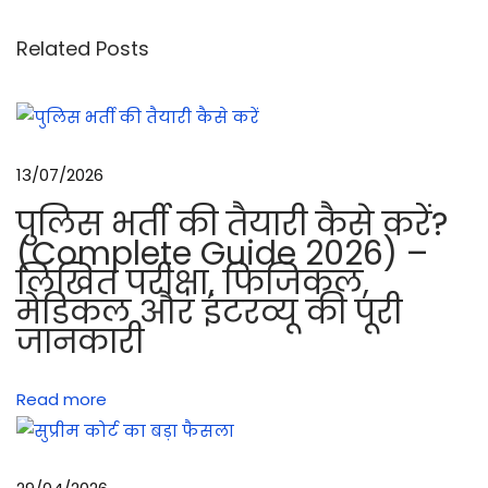
के
सा
Related Posts
थ
ब
ग
ल
13/07/2026
शा
पुलिस भर्ती की तैयारी कैसे करें?
स्त्र
(Complete Guide 2026) –
औ
लिखित परीक्षा, फिजिकल,
र
मेडिकल और इंटरव्यू की पूरी
ब
जानकारी
ग
ल
Read more
शा
स्त्र
में