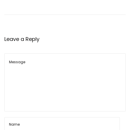
ई
औ
र
स
ला
Leave a Reply
मी
शा
स्त्र
पो
जी
श
न
में
दे
ख
ने