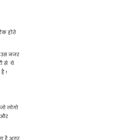
रिक होते
को उस नजर
ी से ये
ै !
 जो लोगो
त और
ता है अगर