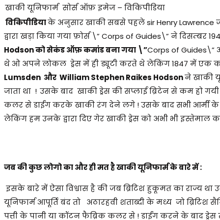
खाकी यूनिफार्म सोर्स ऑफ़ इमेज – विकिपीडिया
विकिपीडिया
के अनुसार खाकी सबसे पहले sir Henry Lawrence जो ल
द्वारा खड़ा किया गया फ़ोर्स \” Corps of Guides\” ने दिसम्बर 19
Hodson को सेकंड ऑफ़ कमांड बना गया \”
Corps of Guides\” औ
थे ओ अपने लोकल ड्रेस में ही ड्यूटी करते थे लेकिंग 1847 में एक
Lumsden और
William Stephen Raikes Hodson
ने खाकी य
जाता था !
उसके बाद खाकी ड्रेस की सप्लाई ब्रिटेन से कम हो गयी
कलर से डाईंग करके खाकी रंग देने लगे ! उसके बाद सभी आर्मी क
लेकिंग हम उनके द्वारा दिए गेर खाकी ड्रेस को अभी भी इस्तेमाल क
जब की कुछ लोगो का और ही मत है खाकी यूनिफार्म के बारे में :
इसके बारे में ऐसा विश्वास है की जब ब्रिटिश हुकूमत का राज्य था
यूनिफार्म आपूर्ति बंद तो अठारहवी शताब्दी के मध्य जो ब्रिटिश
पत्ती के पानी या कॉटन फैब्रिक कलर से ! डाईंग करने के बाद ड्रेस