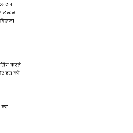
 लन्दन
! लन्दन
ग दिखना
िसिंग करते
ा और इस को
ग का