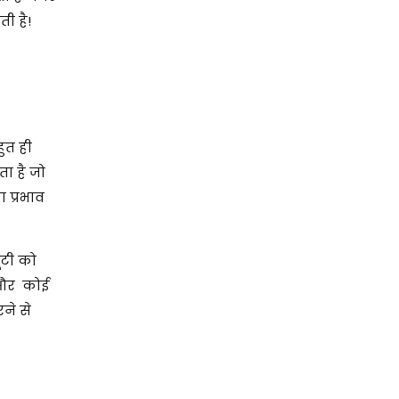
ी है!
ुत ही
ा है जो
 प्रभाव
ूटी को
े और कोई
ने से