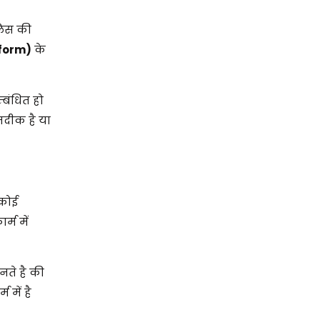
लिस की
iform)
के
्बंधित हो
जदीक है या
 कोई
्म में
नते है की
में है