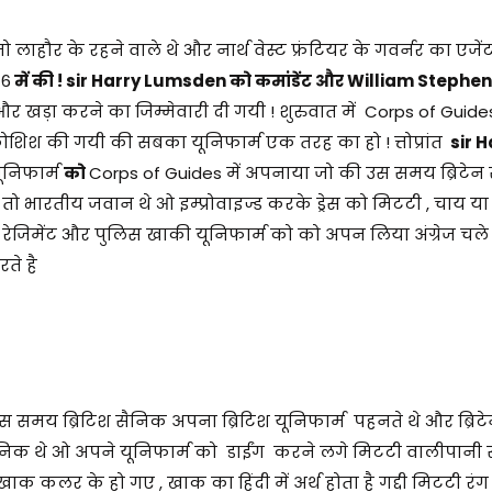
ाहौर के रहने वाले थे और नार्थ वेस्ट फ्रंटियर के गवर्नर का एजें
46
में की ! sir Harry Lumsden को कमांडेंट और William Stephe
र खड़ा करने का जिम्मेवारी दी गयी ! शुरुवात में Corps of Guid
 कोशिश की गयी की सबका यूनिफार्म एक तरह का हो ! त्तोप्रांत
sir H
ूनिफार्म
को
Corps of Guides में अपनाया जो की उस समय ब्रिटेन 
 तो भारतीय जवान थे ओ इम्प्रोवाइज्ड करके ड्रेस को मिटटी , चाय य
े रेजिमेंट और पुलिस खाकी यूनिफार्म को को अपन लिया अंग्रेज चल
रते है
 उस समय ब्रिटिश सैनिक अपना ब्रिटिश यूनिफार्म पहनते थे और ब्रिटे
 सैनिक थे ओ अपने यूनिफार्म को डाईंग करने लगे मिटटी वालीपानी स
 खाक कलर के हो गए , खाक का हिंदी में अर्थ होता है गद्दी मिटटी रंग