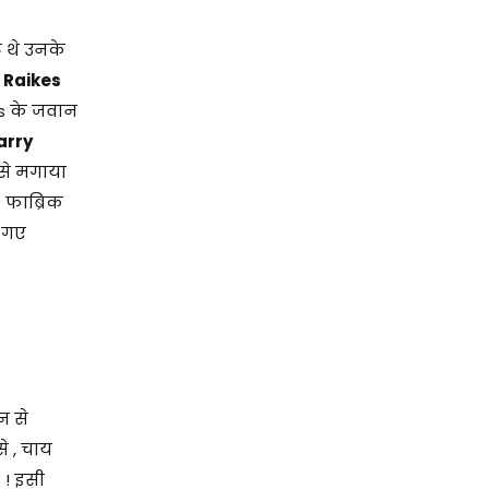
ट थे उनके
n Raikes
es के जवान
arry
से मगाया
ा फाब्रिक
े गए
न से
े , चाय
 ! इसी