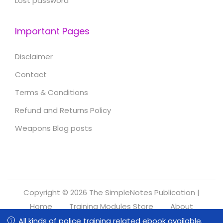
Lost password
Important Pages
Disclaimer
Contact
Terms & Conditions
Refund and Returns Policy
Weapons Blog posts
Copyright © 2026
The SimpleNotes Publication
|
Home
Training Modules Store
About
Refund and Returns Policy
All kinds of police training related ebook available.
All kinds of police training related ebook available.