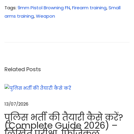
Tags
:
9mm Pistol Browning FN
,
Firearm training
,
Small
arms training
,
Weapon
मा
र्क्स
मै
न
के
गु
Related Posts
ण
औ
र
मा
13/07/2026
र्क्स
पुलिस भर्ती की तैयारी कैसे करें?
मैं
(Complete Guide 2026) –
न
लिखित परीक्षा, फिजिकल,
ब