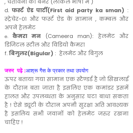
, चेतावनी का बैनर (लोकल भाषा में )
d.
फर्स्ट ऐड पार्टी(First aid party ka sman)
:
स्ट्रेचेर-०१ और फर्स्ट ऐड के सामान , कम्बल और
अपने हेलमेट
कैमरा मन
(Cameera man): हेलमेट और
e.
डिजिटल स्टील और विडियो कैमरा
f.
बिगुलर(Bigular)
: हेलमेट और बिगुल
जरुर पढ़े :
आश्रू गैस के प्रकार तथा उपयोग
ऊपर बताया गया सामान एक स्टैण्डर्ड है जो सिखलाई
के दौरान बता जाता है इसलिए एक कमांडर इसमें
हालत और उपलब्धता के अनुसार घटा बाधा सकता
है ! ऐसे ड्यूटी के दौरान अपनी सुरक्षा अति आवश्यक
है इसलिय सभी जवानों को हेलमेट जरुर रखना
चाहिए !