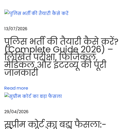
के
लि
ए
कि
13/07/2026
त
पुलिस भर्ती की तैयारी कैसे करें?
ने
(Complete Guide 2026) –
ह
लिखित परीक्षा, फिजिकल,
ज़ा
मेडिकल और इंटरव्यू की पूरी
र
जानकारी
पु
लि
Read more
स
वा
ले
29/04/2026
ल
गे
सुप्रीम कोर्ट का बड़ा फैसला:-