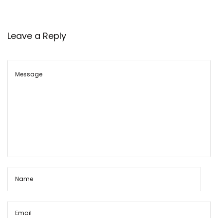
आ
धा
र
Leave a Reply
नं
ब
र
क
ब
क
ब
इ
स्ते
मा
ल
हु
वा