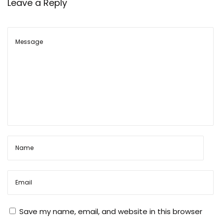
Leave a Reply
ज़ा
र
पु
लि
स
वा
ले
ल
गे
है
पु
रे
दे
श
में
Save my name, email, and website in this browser
?