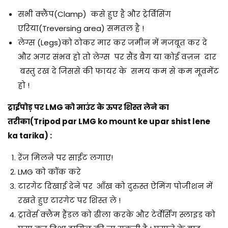
सभी क्लैंप(Clamp) कसे हुए है और ट्रेर्विसिंग
एरिया(Treversing area) समतल है !
लेग्स (Legs)को ठोकर मार कर जमीन में मजबूत कर दे
और अगर संभव हो तो लेग्स पर सैंड बैग या कोई वज़न दार
बस्तु रख दे जिससे की फायर के समय कम से कम मूवमेंट
हो !
ट्राईपोड़ पर LMG को माउंट के ऊपर शिस्त लेने का
तरीका(Tripod par LMG ko mount ke upar shist lene
ka tarika) :
रेंज मिलने पर साईट लगाए!
LMG को कॉक करे
टारगेट दिखाई देने पर आँख को दुरुस्त ऐमिंग पोजीशन में
रखते हुए टारगेट पर शिस्त ले !
ट्रावेर्स क्लैम हैंडल को ढीला करके और टेर्वेर्सिंग स्लाइड को