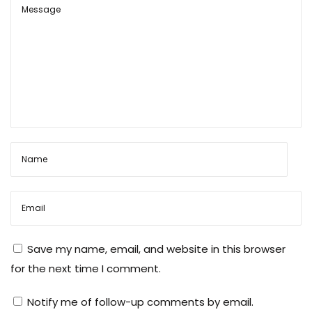
गा
ने
औ
र
फा
य
र
क
र
ने
का
त
री
Save my name, email, and website in this browser
का
for the next time I comment.
Notify me of follow-up comments by email.