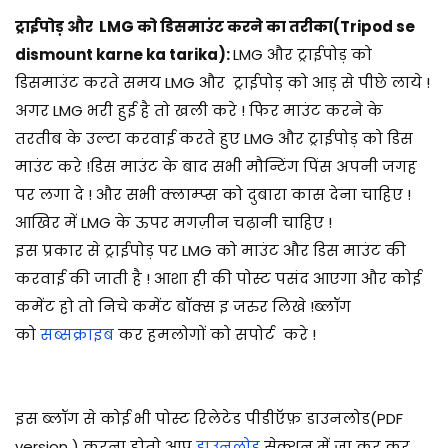
ट्राईपोड़ और LMG को डिसमाउंट करने का तरीका(Tripod se
dismount karne ka tarika):
LMG और ट्राईपोड़ को
डिसमाउंट करते समय LMG और ट्राईपोड़ को आड़ से पीछे लाये !
अगर LMG भरी हुई है तो खली करे ! फिर माउंट करने के
तरतीब के उल्टा करवाई करते हुए LMG और ट्राईपोड़ को डिस
माउंट करे !डिस माउंट के बाद सभी मौन्टिंग पिंस अपनी जगह
पर लगा दे ! और सभी क्लाम्प्स को दुबारा कास देना चाहिए !
आखिर में LMG के ऊपर मगज़ीन चढ़ानी चाहिए !
इस प्रकार से ट्राईपोड़ पर LMG को माउंट और डिस माउंट की
करवाई की जाती है ! आशा ही की पोस्ट पसंद आएगा और कोई
कमेंट हो तो निचे कमेंट बॉक्स इ जरुर लिखे !
ब्लॉग
को
सब्सक्राइब
कर हमलोगों को सपोर्ट करे !
इस ब्लॉग से कोई भी पोस्ट रिलेटेड पीडीऍफ़ डाउनलोड(PDF
version ) करना होतो आप
डाउनलोड
सेक्शन में जा कर कर