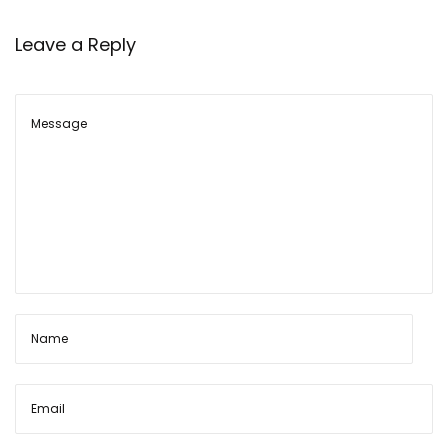
न
की
Leave a Reply
क
र
वा
ई
औ
र
व
र्ड
ऑ
फ़
क
मां
ड