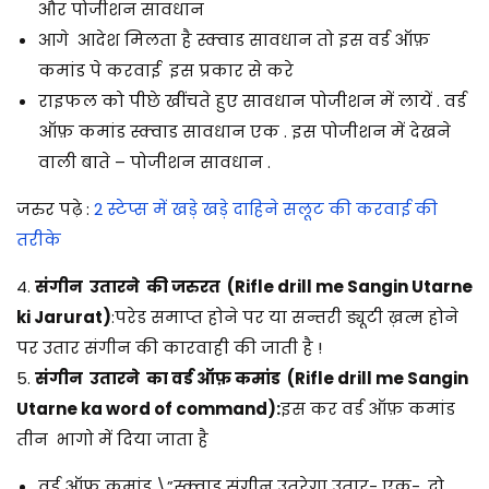
और पोजीशन सावधान
आगे आदेश मिलता है स्क्वाड सावधान तो इस वर्ड ऑफ़
कमांड पे करवाई इस प्रकार से करे
राइफल को पीछे खींचते हुए सावधान पोजीशन में लायें . वर्ड
ऑफ़ कमांड स्क्वाड सावधान एक . इस पोजीशन में देखने
वाली बाते – पोजीशन सावधान .
जरुर पढ़े :
2 स्टेप्स में खड़े खड़े दाहिने सलूट की करवाई की
तरीके
4.
संगीन उतारने की जरुरत (Rifle drill me Sangin Utarne
ki Jarurat)
:परेड समाप्त होने पर या सन्तरी ड्यूटी ख़त्म होने
पर उतार संगीन की कारवाही की जाती है !
5.
संगीन उतारने का वर्ड ऑफ़ कमांड (Rifle drill me Sangin
Utarne ka word of command):
इस कर वर्ड ऑफ़ कमांड
तीन भागो में दिया जाता है
वर्ड ऑफ़ कमांड \”स्क्वाड संगीन उतरेगा उतार- एक-, दो