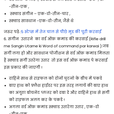
-तीन-एक ,
स्क्वाड संगीन – एक-दो-तीन-चार ,
स्क्वाड सावधान -एक-दो-तीन, जैसे थे
जरुर पढ़े :
5 स्टेप्स में तेज चाल से पीछे मुड की पूरी करवाई
6. संगीन उतारने का वर्ड ऑफ़ कमांड की करवाई (Rifle drill
me Sangin Utarne ki Word of command par karwai ):जब
सगीं लगा हो और सावधान पोजीशन से वर्ड ऑफ़ कमांड मिलता
है स्क्वाड सगीं उतरेगा उतार तो इस वर्ड ऑफ़ कमांड पे करवाई
इस प्रकार की जाएगी !
दाहिने साथ से राइफल को दोनों घुटनो के बीच में पकडे
बाए हाथ को फ़्लैश हाईडर पर इस तरह लगायें की बाए हाथ
का अंगूठा बोयनेट प्लंजर को दबा दे और दाहिने हाथ से सगीं
को राइफल अलग कर के पकडे !
अगला वर्ड ऑफ़ कमांड स्क्वाड उतारेगा उतार , एक-दो
-तीन-एक