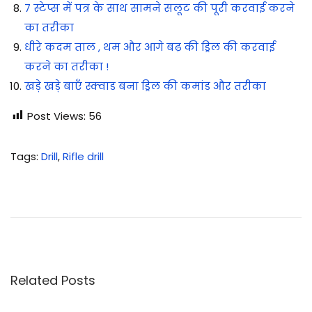
7 स्टेप्स में पत्र के साथ सामने सलूट की पूरी करवाई करने
का तरीका
धीरे कदम ताल , थम और आगे बढ़ की ड्रिल की करवाई
करने का तरीका !
खड़े खड़े बाएँ स्क्वाड बना ड्रिल की कमांड और तरीका
Post Views:
56
Tags
:
Drill
,
Rifle drill
अ
म्बु
श
की
जु
बा
Related Posts
नी