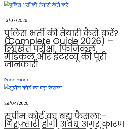
हु
क्म
क्या
13/07/2026
हो
पुलिस भर्ती की तैयारी कैसे करें?
ता
(Complete Guide 2026) –
है
लिखित परीक्षा, फिजिकल,
औ
मेडिकल और इंटरव्यू की पूरी
र
जानकारी
इ
स
Read more
में
सा
मि
29/04/2026
ल
हो
सुप्रीम कोर्ट का बड़ा फैसला:-
ने
गिरफ्तारी होगी अवैध अगर कारण