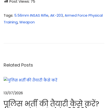
Post Views:
75
Tags
:
5.56mm INSAS Rifle
,
AK-203
,
Armed Force Physical
Training
,
Weapon
रा
के
ट
प्रो
पे
ल्ड
Related Posts
ग्रे
ने
ड
लॉ
13/07/2026
च
पुलिस भर्ती की तैयारी कैसे करें?
र