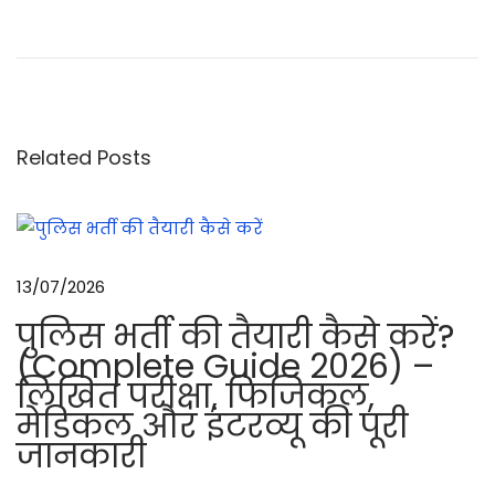
ट
र
ब
म
को
Related Posts
प
ह
चा
न
13/07/2026
ने
पुलिस भर्ती की तैयारी कैसे करें?
का
(Complete Guide 2026) –
त
लिखित परीक्षा, फिजिकल,
री
मेडिकल और इंटरव्यू की पूरी
का
जानकारी
9
m