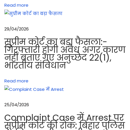
Read more
m
C
a
29/04/2026
r
b
सुप्रीम कोर्ट का बड़ा फैसला:-
i
गिरफ्तारी होगी अवैध अगर कारण
नहीं बताए गए अनुच्छेद 22(1),
n
भारतीय संविधान
e
M
a
Read more
c
h
i
25/04/2026
n
Complaint Case में Arrest पर
e
सुप्रीम कोर्ट की रोक: बिहार पुलिस
g