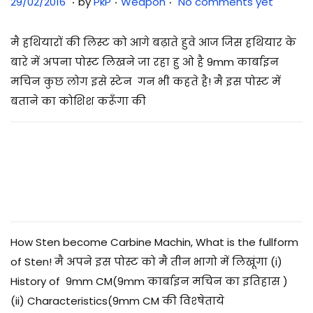
3
29/02/2016
by
PkP
Weapon
No comments yet
1
/
मै हथियारों की लिस्ट को आगे बढ़ाते हुवे आज जिस हथियार के
0
बारे में अपना पोस्ट लिखने जा रहा हु ओ है 9mm कार्बाइन
7
मचिन कुछ लोग इसे स्टेन गन भी कहते है! मै इस पोस्ट में
/
बताने का कोशिश करूँगा की
2
0
2
5
How Sten become Carbine Machin, What is the fullform
of Sten! मै अपने इस पोस्ट को मै तीन भागो में लिखूंगा (i)
History of 9mm CM(9mm कार्बाइन मचिन का इतिहास )
(ii) Characteristics(9mm CM की विश्षेताये