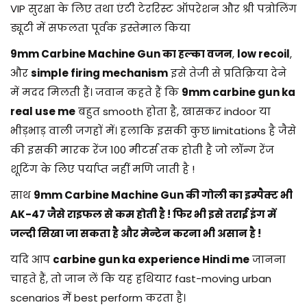
VIP सुरक्षा के लिए तथा एंटी टेररिस्ट ऑपरेशन और श्री पत्रोलिंग
ड्यूटी में सफलता पूर्वक इस्तेमाल किया
9mm Carbine Machine Gun का हल्का वजन
,
low recoil
,
और
simple firing mechanism
इसे तेजी से प्रतिक्रिया देने
में मदद मिलती हैं। जवान कहते हैं कि
9mm carbine gun ka
real use me
बहुत smooth होता है, खासकर indoor या
भीड़भाड़ वाली जगहों में। हलाकि इसकी कुछ limitations है जैसे
की इसकी मारक रेंज 100 मीटर्स तक होती है जो लॉन्ग रेंज
शूटिंग के लिए पर्याप्त नहीं मणि जाती है !
साथ
9mm Carbine Machine Gun की गोली का इम्पैक्ट भी
AK-47 जैसे राइफल से कम होती है ! फिर भी इसे तराई इंग में
जल्दी सिखा जा सकता है और मेन्टेन करना भी असान है !
यदि आप
carbine gun ka experience Hindi me
जानना
चाहते हैं, तो जान लें कि यह हथियार fast-moving urban
scenarios में best perform करता है।