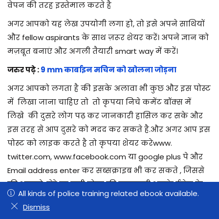
वेपन की तरह इस्तेमाल करते है
अगर आपको यह लेख उपयोगी लगा हो, तो इसे अपने साथियों
और fellow aspirants के साथ ज़रूर शेयर करें। अपने ज्ञान को
मज़बूत बनाएं और अगली तैयारी smart way में करें।
जरुर पढ़े :
9 mm कार्बाइन मचिन को खोलना जोड़ना
अगर आपको लगता है की इसके अलावा भी कुछ और इस पोस्ट
में लिखा जाना चाहिए तो तो कृपया निचे कमेंट बॉक्स में
लिखे की दुसरे लोग पढ़ कर जानकारी हासिल कर सके और
इस तरह से आप दुसरे को मदद कर सकते है.और अगर आप इस
पोस्ट को लाइक करते है तो कृपया शेयर करेwww.
twitter.com, www.facebook.com या google plus पे और
Email address enter कर सब्सक्राइब भी कर सकते , जिससे
की आपको, मेरे हर नयी पोस्ट की जानकारी आपके ईमेल के
All kinds of police training related ebook available.
All kinds of police training related ebook available.
द्वारा मिल जाएगी .
0
0
Dismiss
Dismiss
इन्हें भी पढ़े :
Shop
Wishlist
Search
Cart