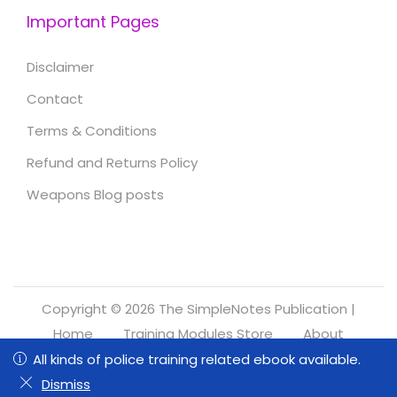
Important Pages
Disclaimer
Contact
Terms & Conditions
Refund and Returns Policy
Weapons Blog posts
Copyright © 2026
The SimpleNotes Publication
|
Home
Training Modules Store
About
Refund and Returns Policy
All kinds of police training related ebook available.
All kinds of police training related ebook available.
0
0
Dismiss
Dismiss
Shop
Wishlist
Search
Cart