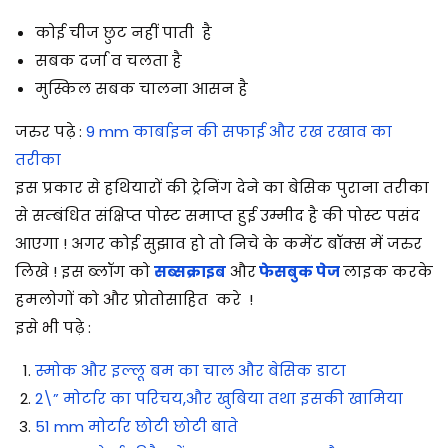
कोई चीज छुट नहीं पाती है
सबक दर्जा व चलता है
मुस्किल सबक चालना आसन है
जरुर पढ़े :
9 mm कार्बाइन की सफाई और रख रखाव का
तरीका
इस प्रकार से हथियारों की ट्रेनिंग देने का बेसिक पुराना तरीका
से सम्बंधित संक्षिप्त पोस्ट समाप्त हुई उम्मीद है की पोस्ट पसंद
आएगा ! अगर कोई सुझाव हो तो निचे के कमेंट बॉक्स में जरुर
लिखे ! इस ब्लॉग को
सब्सक्राइब
और
फेसबुक पेज
लाइक करके
हमलोगों को और प्रोतोसाहित करे !
इसे भी पढ़े :
स्मोक और इल्लू बम का चाल और बेसिक डाटा
2\” मोर्टार का परिचय,और खुबिया तथा इसकी खामिया
51 mm मोर्टार छोटी छोटी बाते