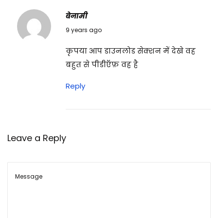
जी
बेनामी
टे
30/05/2017
9 years ago
क
कृपया आप डाउनलोड सेक्शन में देखे वह
टि
बहुत से पीडीऍफ़ वह है
क
ल
Reply
श
ब्दों
का
क्या
Leave a Reply
म
त
ल
ब