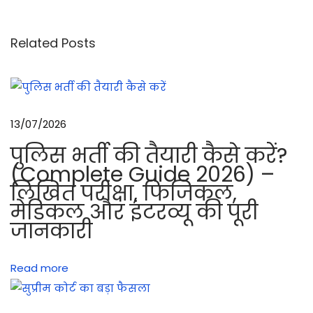
ऑ
प
Related Posts
रे
श
न
के
13/07/2026
सि
पुलिस भर्ती की तैयारी कैसे करें?
द्धां
(Complete Guide 2026) –
त
लिखित परीक्षा, फिजिकल,
त
मेडिकल और इंटरव्यू की पूरी
था
जानकारी
लॉ
न्ग
Read more
रे
कॉ
इ