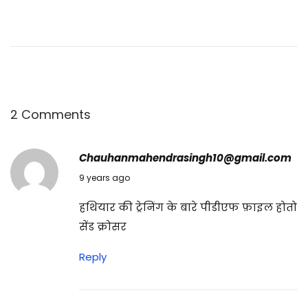
फो
र्टी
फी
के
स
न
2 Comments
में
इ
Chauhanmahendrasingh10@gmail.com
स्ते
30/05/2017
9 years ago
मा
हथियार की ट्रेनिंग के बारे पीडीएफ फ़ाइल होतो
ल
सेंड क्रोसर
हो
ने
Reply
वा
ले
फौ