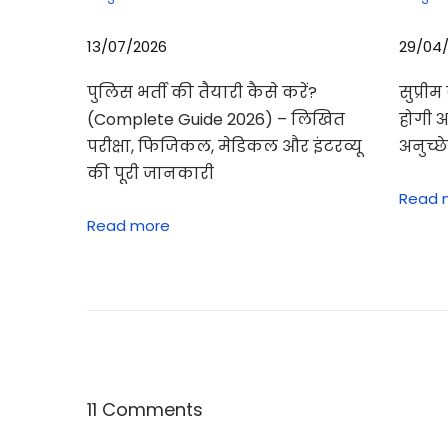
च
य
13/07/2026
29/04
,
औ
पुलिस भर्ती की तैयारी कैसे करें?
सुप्री
र
(Complete Guide 2026) – लिखित
होगी 
खु
परीक्षा, फिजिकल, मेडिकल और इंटरव्यू
अनुच्छ
बि
की पूरी जानकारी
Read 
या
Read more
त
था
इ
स
की
खा
मि
11 Comments
या