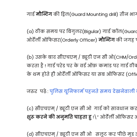
गार्ड
मौन्टिंग
की ड्रिल(Guard Mounting drill) तीन भागो
(a) ठीक समय पर बिगुलर(Bigular) गार्ड कॉल(Guard 
ओर्देर्ली ऑफिसर(Orderly Officer)
मौन्टिंग
की जगह पर
(b) उसके बाद सीएचएम् / ड्यूटी एन सी ओ(CHM/Ord
करता है ! गार्ड परेड पर के वर्ड ऑफ़ कमांड पर गार्ड ठीक
के थम होते ही ओर्देर्ली ऑफिसर या सब ऑफिसर (Off
जरुर पढ़े :
पुलिस यूनिफार्म पहनते समय देखनेवाली ब
(c) सीएचएम् / ड्यूटी एन सी ओ गार्ड को सावधान कर
शुरू करने की अनुमति चाहता हु
!\” ओर्देर्ली ऑफिसर आ
(d) सीएचएम् / ड्यूटी एन सी ओ सलूट कर पीछे मुड और