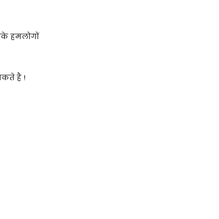
े हमलोगों
ते है !