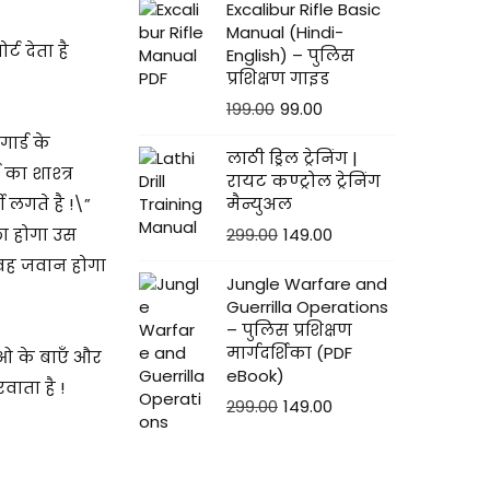
Excalibur Rifle Basic
Manual (Hindi-
ट देता है
English) – पुलिस
प्रशिक्षण गाइड
199.00
99.00
ार्ड के
लाठी ड्रिल ट्रेनिंग |
का शाश्त्र
रायट कण्ट्रोल ट्रेनिंग
 लगते है !\”
मैन्युअल
्छा होगा उस
299.00
149.00
 वह जवान होगा
Jungle Warfare and
Guerrilla Operations
– पुलिस प्रशिक्षण
मार्गदर्शिका (PDF
 ओ के बाएँ और
eBook)
ाता है !
299.00
149.00