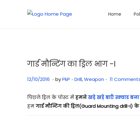
Home
Po
गार्ड मौन्टिंग का ड्रिल भाग -I
.
.
.
Posted on
Posted in
3
12/10/2016
by
PkP
Drill
,
Weapon
11 Comment
1
/
पिछले ड्रिल के पोस्ट में
हमने
खड़े खड़े बाएँ स्क्वाड बना
0
हम
गार्ड मौन्टिंग की ड्रिल(Guard Mounting drill-I) क
7
/
2
0