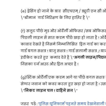
(e) ड्रेसिंग हो जाने के बाद सीएचएम् / ड्यूटी एन स
\”श्रीमान गार्ड निरिक्षण के लिए हाज़िर है \”
(f) सलूट पीछे मुड और ओर्देर्ली ऑफिसर /सब ऑफिसर को
पिछली लाइन से सात कदम पीछे खड़ा हो जाता है ! ओर्देर्ल
कावाद देखते है जिसमे निम्नलिखित ड्रिल गार्ड का करत
गार्ड बगल सशत्र ! बाजु सशत्र ! गार्ड सलामी सशत्र ,! 
इंडीकेट करते हुए कमांड देते है \”
अगली लाइन/पिछली ल
जिसका टर्न आउट और ड्रिल अच्छा है !
(g)स्टिक ओर्देर्ली एक कदम आगे या पीछे बगल सशत्र
सेण्टर जवान को कवर करता हुए खड़ा हो जाता है ! उसक
\”
निकट लाइन चल ! दाहिने सज
\”
जरुर पढ़े :
पुलिस यूनिफार्म पहनते समय देखनेवाली ब