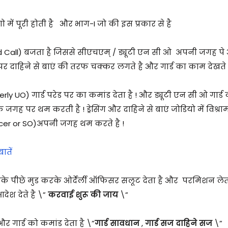
 में पूरी होती है और भाग-I जो की इस प्रकार से है
Call) बजता है जिससे सीएचएम् / ड्यूटी एन सी ओ अपनी जगह पे आ
 दाहिने से बाएं की तरफ चक्कर लगते है और गार्ड का काम देखते ह
erly UO)
गार्ड परेड पर का कमांड देता है ! और ड्यूटी एन सी ओ गार्ड
 जगह पर थम करती है ! ड्रेसिंग और दाहिने से बाएं जोडियो में विश्राम 
icer or SO)अपनी जगह थम करते है !
ातें
के पीछे मुड करके ओर्देर्ली ऑफिसर सलूट देता है और परमिशन लेत
देश देते है \”
करवाई शुरू की जाय
\”
 गार्ड को कमांड देता है \”
गार्ड सावधान
,
गार्ड सज दाहिने सज
\”