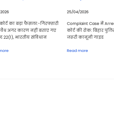
/2026
25/04/2026
म कोर्ट का बड़ा फैसला:-गिरफ्तारी
Complaint Case में Arres
अवैध अगर कारण नहीं बताए गए
कोर्ट की रोक: बिहार पुल
ेद 22(1), भारतीय संविधान
जरूरी कानूनी गाइड
more
Read more