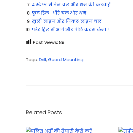
4 स्टेप्स में तेज चल और थम की करवाई
फूट ड्रिल -धीरे चल और थम
खुली लाइन और निकट लाइन चल
परेड ड्रिल में आगे और पीछे कदम लेना !
Post Views:
89
Tags
:
Drill
,
Guard Mounting
2
″
मो
र्टा
र
का
Related Posts
प
रि