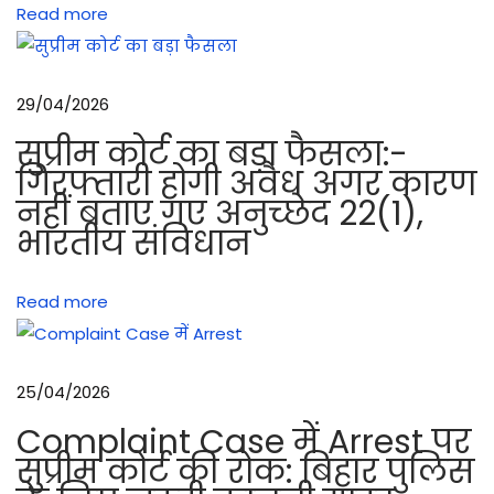
Read more
के
टा
स्क
29/04/2026
औ
र
सुप्रीम कोर्ट का बड़ा फैसला:-
न
गिरफ्तारी होगी अवैध अगर कारण
नहीं बताए गए अनुच्छेद 22(1),
फ
भारतीय संविधान
री
आ
धा
Read more
दा
हि
ने
25/04/2026
मु
Complaint Case में Arrest पर
ड
सुप्रीम कोर्ट की रोक: बिहार पुलिस
,