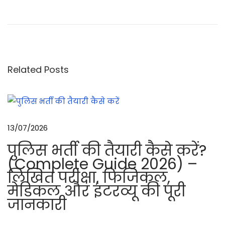
ट्रो
लिं
ग
औ
र
Related Posts
ना
ई
ट
पे
13/07/2026
ट्रो
पुलिस भर्ती की तैयारी कैसे करें?
लिं
(Complete Guide 2026) –
ग
लिखित परीक्षा, फिजिकल,
औ
मेडिकल और इंटरव्यू की पूरी
र
जानकारी
उ
स