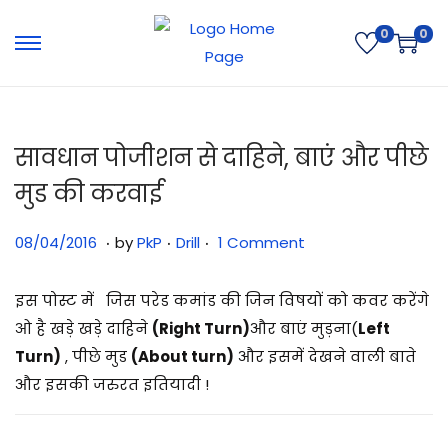
0
0
सावधान पोजीशन से दाहिने, बाएं और पीछे
मुड की करवाई
.
.
.
Posted on
Posted in
3
08/04/2016
by
PkP
Drill
1 Comment
1
/
इस पोस्ट में जिस परेड कमांड की जिन विषयों को कवर करेंगे
0
ओ है खड़े खड़े दाहिने
(Right Turn)
और बाएं मुड़ना(
Left
7
Turn)
, पीछे मुड
(About turn)
और इसमें देखने वाली बाते
/
और इसकी जरुरत इतियादी !
2
0