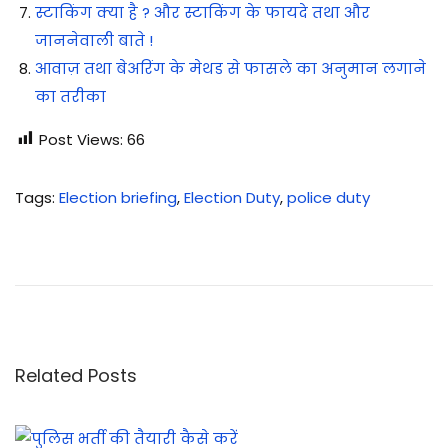
स्टाकिंग क्या है ? और स्टाकिंग के फायदे तथा और
जाननेवाली बाते !
आवाज़ तथा बेअरिंग के मेथड से फासले का अनुमान लगाने
का तरीका
Post Views:
66
Tags
:
Election briefing
,
Election Duty
,
police duty
पु
लि
स
में
इ
स्ते
Related Posts
मा
ल