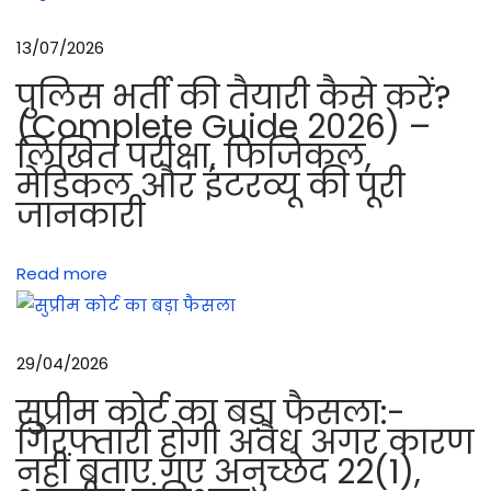
हो
ने
13/07/2026
वा
पुलिस भर्ती की तैयारी कैसे करें?
ले
(Complete Guide 2026) –
टें
लिखित परीक्षा, फिजिकल,
ट
मेडिकल और इंटरव्यू की पूरी
औ
जानकारी
र
उ
Read more
न
के
सा
29/04/2026
थ
आ
सुप्रीम कोर्ट का बड़ा फैसला:-
ने
गिरफ्तारी होगी अवैध अगर कारण
नहीं बताए गए अनुच्छेद 22(1),
वा