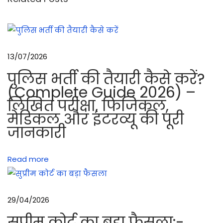
ट
ऑ
प
रे
13/07/2026
श
पुलिस भर्ती की तैयारी कैसे करें?
न
(Complete Guide 2026) –
क्या
लिखित परीक्षा, फिजिकल,
हो
मेडिकल और इंटरव्यू की पूरी
ता
जानकारी
है
?
Read more
ड्रा
इ
व
29/04/2026
एं
ड
सुप्रीम कोर्ट का बड़ा फैसला:-