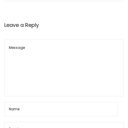
ई
औ
र
Leave a Reply
पा
र्टि
यो
का
का
म