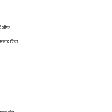
र्ड ऑफ़
कमांड दिया