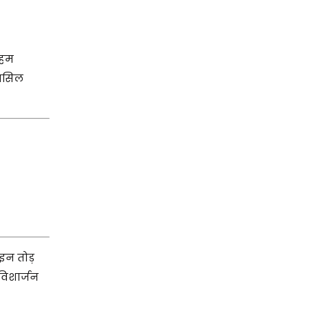
 हम
हासिल
ाइन तोड़
विशार्जन