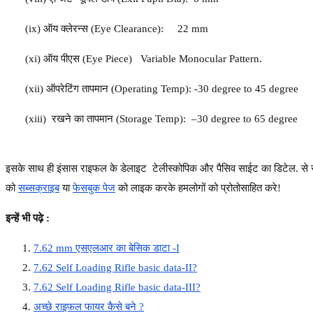
(
ix
)
ऑय
क्लेरन्स
(
Eye Clearance
):
22 mm
(
x
i)
ऑय
पीएस
(
Eye Piece
)
Variable Monocular
Pattern.
(x
ii
)
ऑपरेटिंग
तापमान
(
Operating Temp
):
-30 degree to 45 degree
(xi
ii
)
रखने
का
तापमान
(
Storage Temp
): –
30 degree to 65 degree
इसके साथ ही इंसास राइफल के डेलाइट टेलीस्कोपिक और पैसिव साईट का डिटेल. से सम्ब
को
सब्सक्राइब
या
फेसबुक पेज
को लाइक करके हमलोगों को प्रोतोसाहित करे!
इन्हें भी पढ़े :
7.62 mm एसएलआर का बेसिक डाटा -I
7.62 Self Loading Rifle basic data-II?
7.62 Self Loading Rifle basic data-III?
अच्छे राइफल फायर कैसे बने ?