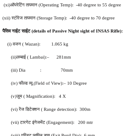
(xi)
ऑपरेटिंग
तापमान
(
Operating Temp
):
-40 degree to 55 degree
(xii) स्टोरेज
तापमान
(
Storage Temp
):
-40 degree to 70 degree
पैसिव
नाईट
साईट
(
details of Passive Night sight of INSAS Rifle):
(i)
वजन
(
Wazan
):
1.065 kg
(ii)
लम्बाई
(
Lambai
):
–
281mm
(
iii
) Dia
:
70mm
(
iv
)
फील्ड
व्यू
(
Field of View
):
–
10 Degree
(v)
ज़ूम
(
Magnification
):
4 X
(v
i
)
रेंज
डिटेक्शन
(
Range detection
):
300m
(vi
i
)
टारगेट
इंगेजमेंट
(
Engagement
):
200 mtr
(vi
ii
)
एग्जिट
प्यूपिल
डाय
(
Exit Pupil Dia
):
6 mm