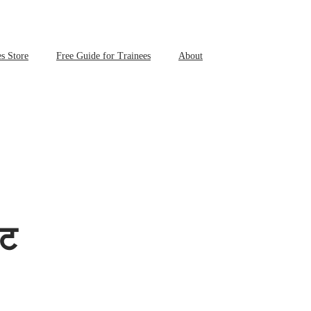
s Store
Free Guide for Trainees
About
ईट