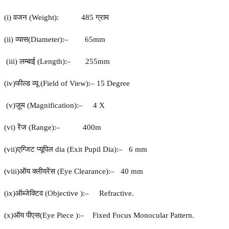
(i) वजन
(Weight):
485
ग्राम
(ii) व्यास
(
Dia
meter):
–
65mm
(iii)
लम्बाई
(
Length):
–
255mm
(iv)फील्ड
व्यू
(
Field of View
):
–
15 Degree
(v)
ज़ूम
(
Magnification
):
–
4 X
(vi)
रेंज
(
Range
):
–
400m
(vii)एग्जिट
प्यूपिल
dia (
Exit Pupil Dia
):
–
6 mm
(viii)ऑय
क्लीयरेंस
(
Eye Clearance
):
–
40 mm
(ix)ऑब्जेक्टिव
(
Objective
):
–
Refractive.
(x)ऑय
पीएस
(
Eye Piece
):
–
Fixed Focus Monocular
Pattern.