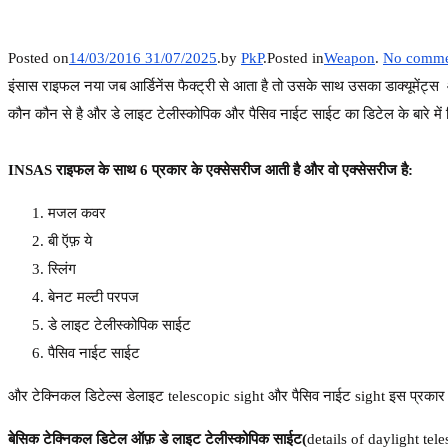
Posted on
14/03/2016
31/07/2025
.
by
PkP
.
Posted in
Weapon
.
No comme
इंसास राइफल नया जब आर्डिनेंस फैक्ट्री से आता है तो उसके साथ उसका डाक्यूमेंट्स
कौन
कौन
से
है
और
डे
लाइट
टेलीस्कोपिक
और
पैसिव
नाईट
साईट
का
डिटेल के बारे में
INSAS
राइफल
के
साथ
6
प्रकार
के
एक्सेसरीज
आती
है
और
वो
एक्सेसरीज
है
:
मजल
कवर
बी
ऍफ़
ये
स्लिंग
बेनट
मल्टी
परपज
डे
लाइट
टेलीस्कोपिक
साईट
पैसिव
नाईट
साईट
और टेक्निकल डिटेल्स डेलाइट telescopic sight और पैसिव नाईट sight इस प्रकार स
बेसिक
टेक्निकल
डिटेल
ऑफ़
डे
लाइट
टेलीस्कोपिक
साईट
(
details of daylight tel