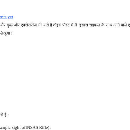
nts yet
.
 और कुछ और एक्सेसरीज भी आते है तोइस पोस्ट में मै इंसास
राइफल
के
साथ
आने
वाले
ए
 लिखूंगा !
े है :
escopic sight ofINSAS Rifle)
: