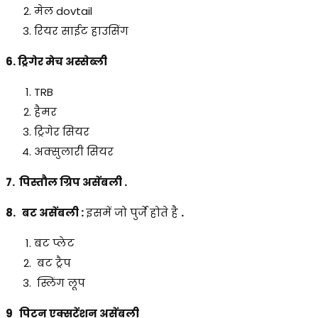
मेल dovtail
रियर साईट हाउसिंग
6. ट्रिगेर मेच अस्सेब्ली
TRB
हैमर
ट्रिगेर सियर
अक्सुलारी सियर
7. पिस्तौल ग्रिप असेंबली .
8. बट असेंबली :
इसमें जो पुर्जे होते है
.
बट प्लेट
बट ट्रैप
स्लिंग लूप
9 पिटन एक्सटेंशन असेंबली