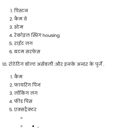
पिस्टन
कैम वे
स्टेम
रेकोइल स्प्रिंग housing
राईट लग
बटम सरफेस
10. रोटेटिंग बोल्ट असेंबली :और इनके अन्दर के पुर्जे .
कैम
फायरिंग पिन
लॉकिंग लग
फीड पिस
एक्सट्रैक्टर
.