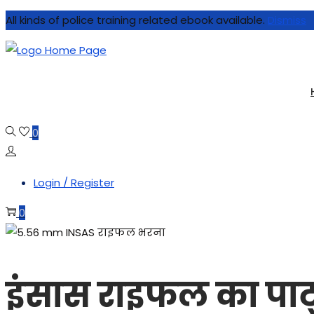
All kinds of police training related ebook available.
Dismiss
0
Login / Register
0
इंसास राइफल का पार