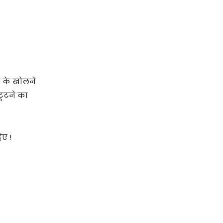
र के खोलने
टूटने का
िए !