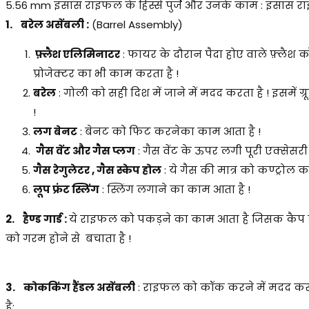
5.56 mm इंसास राइफल के हिस्से पुर्जे और उनके काम : इंसास राइ
1. बरेल असेंबली :
(Barrel Assembly)
फ़्लैश एलिमिनाटर
: फायर के दौरान पैदा होए वाले फ़्लैश 
प्रोजेक्टर का भी काम करता है !
बरेल
: गोली को सही दिश में जाने में मदद करता है ! इसमें ग्
!
लग बेनट
: बेनट को फिट करनेका काम आता है !
गैस वेंट और गैस प्लग
: गैस वेंट के ऊपर लगी पूरी एक्सेसरी
गैस रेगुलेटर , गैस स्केप होल
: ये गैस की मात्र को कण्ट्रोल
लूप फ्रंट स्लिंग
: स्लिंग लगाने का काम आता है !
2. हैण्ड गार्ड :
ये राइफल को पकड़ने का काम आता है जिसक कैप के द्व
को गरम होने से बचाता है !
3. कोककिंग हैंडल असेंबली
: राइफल को कॉक करने में मदद करता 
है: