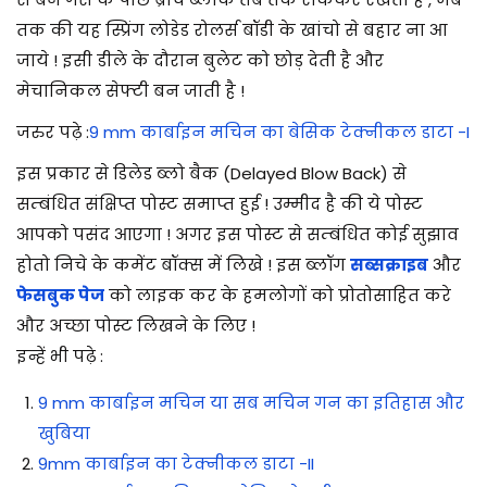
तक की यह स्प्रिंग लोडेड रोलर्स बॉडी के खांचो से बहार ना आ
जाये ! इसी डीले के दौरान बुलेट को छोड़ देती है और
मेचानिकल सेफ्टी बन जाती है !
जरुर पढ़े :
9 mm कार्बाइन मचिन का बेसिक टेक्नीकल डाटा -I
इस प्रकार से
डिलेड ब्लो बैक (Delayed Blow Back) से
सम्बंधित संक्षिप्त पोस्ट समाप्त हुई ! उम्मीद है की ये पोस्ट
आपको पसंद आएगा ! अगर इस पोस्ट से सम्बंधित कोई सुझाव
होतो निचे के कमेंट बॉक्स में लिखे ! इस ब्लॉग
सब्सक्राइब
और
फेसबुक पेज
को लाइक कर के हमलोगों को प्रोतोसाहित करे
और अच्छा पोस्ट लिखने के लिए !
इन्हें भी पढ़े :
9 mm कार्बाइन मचिन या सब मचिन गन का इतिहास और
खुबिया
9mm कार्बाइन का टेक्नीकल डाटा -II