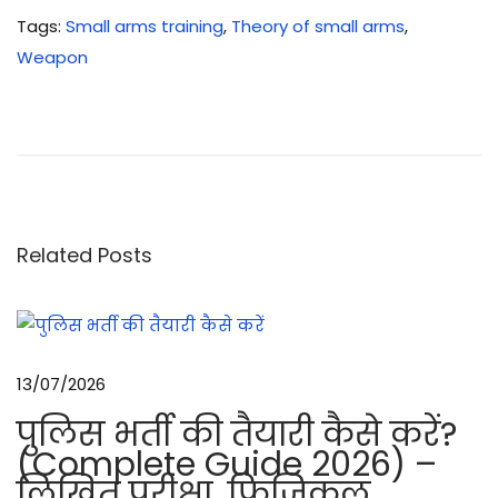
Tags
:
Small arms training
,
Theory of small arms
,
Weapon
इं
टी
ग्रे
टे
ड
वे
Related Posts
प
न
ट्रे
निं
13/07/2026
ग
पुलिस भर्ती की तैयारी कैसे करें?
(
(Complete Guide 2026) –
I
लिखित परीक्षा, फिजिकल,
W