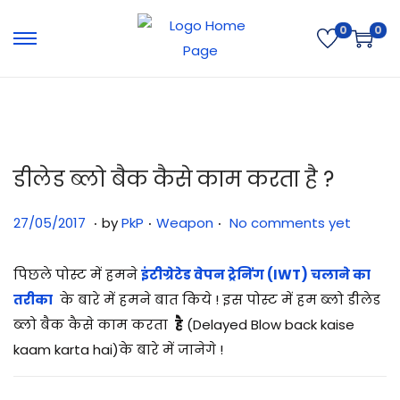
0
0
डीलेड ब्लो बैक कैसे काम करता है ?
.
.
.
Posted on
Posted in
3
27/05/2017
by
PkP
Weapon
No comments yet
1
/
पिछले पोस्ट में हमने
इंटीग्रेटेड वेपन ट्रेनिंग (IWT) चलाने का
0
तरीका
के बारे में हमने बात किये ! इस पोस्ट में हम ब्लो
डीलेड
7
ब्लो बैक कैसे काम करता
है
(Delayed Blow back kaise
/
kaam karta hai)के बारे में जानेगे !
2
0