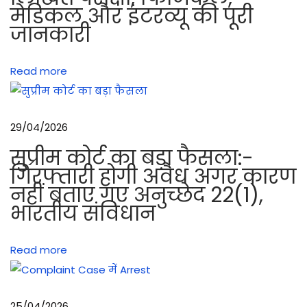
मेडिकल और इंटरव्यू की पूरी
T
जानकारी
)
च
Read more
ला
ने
का
29/04/2026
त
री
सुप्रीम कोर्ट का बड़ा फैसला:-
का
गिरफ्तारी होगी अवैध अगर कारण
नहीं बताए गए अनुच्छेद 22(1),
रे
भारतीय संविधान
कॉ
इ
ल
Read more
ऑ
प
रे
25/04/2026