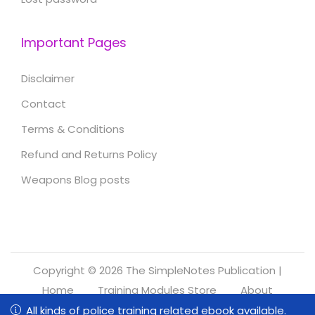
Important Pages
Disclaimer
Contact
Terms & Conditions
Refund and Returns Policy
Weapons Blog posts
Copyright © 2026
The SimpleNotes Publication
|
Home
Training Modules Store
About
Refund and Returns Policy
All kinds of police training related ebook available.
All kinds of police training related ebook available.