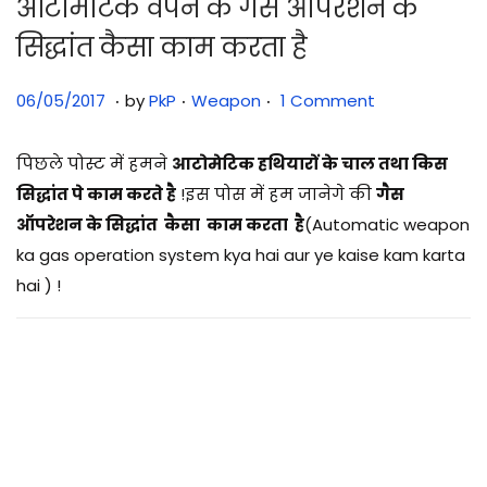
आटोमेटिक वेपन के गैस ऑपरेशन के
सिद्धांत कैसा काम करता है
.
.
.
Posted on
Posted in
3
06/05/2017
by
PkP
Weapon
1 Comment
1
/
पिछले पोस्ट में हमने
आटोमेटिक हथियारों के चाल तथा किस
0
सिद्धांत पे काम करते है
!इस पोस में हम जानेगे की
गैस
7
ऑपरेशन के सिद्धांत कैसा काम करता है
(Automatic weapon
/
ka gas operation system kya hai aur ye kaise kam karta
2
hai ) !
0
2
5