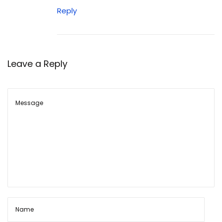
र
Reply
नु
क
शा
न
Leave a Reply