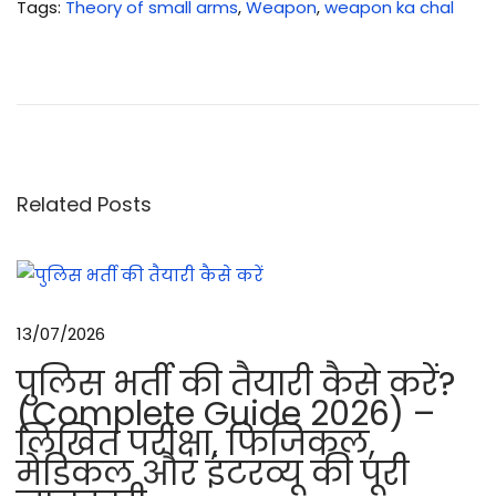
Tags
:
Theory of small arms
,
Weapon
,
weapon ka chal
आ
टो
मे
टि
क
ह
Related Posts
थि
या
रों
का
13/07/2026
चा
पुलिस भर्ती की तैयारी कैसे करें?
ल
(Complete Guide 2026) –
औ
लिखित परीक्षा, फिजिकल,
र
मेडिकल और इंटरव्यू की पूरी
सि