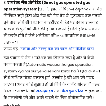
3.
डायरेक्ट गैस ओपेरेटेड (Direct gas operated gas
operation system):
इस सिद्धांत में पिस्टन रेगुलेटर तथा गैस
सिलिंडर नहीं होता और गैस को गैस वेंट से गुजरकर एक पतली
तुबे द्वारा सीधे ब्रीच ब्लाक काररीएर के हेड पर दबाव डालकर
चाल वाले पुर्जे को पीछे की हरकत करते है! ऐसे हथियार वजन
में हलके होते है जैसे अमेरिका की M-4 कार्बाइन तथा M-16
राइफल !
जरुर पढ़े :
स्मोक और इल्लू बम का चाल और बेसिक डाटा
इस प्रकार से गैस ऑपरेशन का सिद्धांत क्या है और ये कैसे
काम करता है(Automatic weapon ka gas operation
system kya hai aur ye kaise kam karta hai ) ! इस सम्बन्ध
में ये संक्षिप्त पोस्ट समाप्त हुई ! उम्मीद है की आप को पसंद
आएगा ! अगर कोई सुझाव हो तो निचे के कमेंट बॉक्स में जरुर
लिखे ! इस ब्लॉग को
सब्सक्राइब
तथा
फेसबुक पोस्ट
लाइक कर
के हमलोगों को और अच्छे करने के लिए प्रोतोसाहित करे !