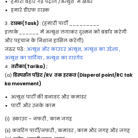
हमारी बहार गई पैट्रॉल /अम्बुश में खबर
हमारे डीएफ टास्क
3 .
टास्क(Task)
: (हमारी पार्टी _________
इलाके______ में अम्बुश लगाकर दुश्मन को बर्बाद करेगी
और पहचान के निशान हासिल करेगी)
जरुर पढ़े :
अम्बुश और काउंटर अम्बुश, अम्बुश का उद्देश्य ,
अम्बुश का पार्टिया , अम्बुश का टारगेट
4 .
तरीका(Tarika) :
(a)
डिस्पर्सल पॉइंट /RV तक हरकत (Disperal point/RC tak
ka movement)
अम्बुश पार्टी की बनावट और कमांडर
पार्टी और उनके काम
(i) स्काउट – नफरी , काम जगह
(ii) कवरिंग पार्टी/नफरी , कमांडर , काम और जगह और जगह