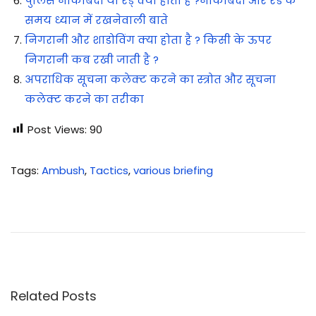
पुलिस नाकाबंदी या रेड् क्या होता है ?नाकाबंदी और रेड के
समय ध्यान में रखनेवाली बाते
निगरानी और शाडोविंग क्या होता है ? किसी के ऊपर
निगरानी कब रखी जाती है ?
अपराधिक सूचना कलेक्ट करने का स्त्रोत और सूचना
कलेक्ट करने का तरीका
Post Views:
90
Tags
:
Ambush
,
Tactics
,
various briefing
अ
म्बु
श
का
प
रि
Related Posts
भा