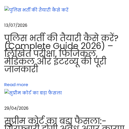
षा
औ
र
13/07/2026
अ
पुलिस भर्ती की तैयारी कैसे करें?
म्बु
(Complete Guide 2026) –
श
लिखित परीक्षा, फिजिकल,
की
मेडिकल और इंटरव्यू की पूरी
पा
जानकारी
र्टि
या
Read more
फा
य
र
29/04/2026
क
ण्ट्रो
सुप्रीम कोर्ट का बड़ा फैसला:-
ल