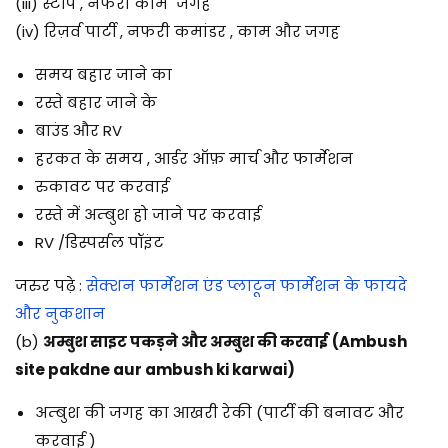
(iii) स्टॉप , नफरी काम जगह
(iv) रिज़र्व पार्टी , नफरी कमांडर , काम और जगह
समय बहार जाने का
रस्ते बहार जाने के
बाउंड और RV
हरकत के समय , आर्डर ऑफ़ मार्च और फार्मेशन
रुकावट पर करवाई
रस्ते में अम्बुश हो जाने पर करवाई
RV /डिस्पर्सल पॉइंट
जरुर पढ़े :
सेक्शन फार्मेशन एंड प्लाटून फार्मेशन के फायदे
और नुकशान
(b)
अम्बुश साइट पकड़ने और अम्बुश की करवाई
(Ambush
site pakdne aur ambush ki karwai)
अम्बुश की जगह का आखरी रेकी (पार्टी की बनावट और
करवाई )