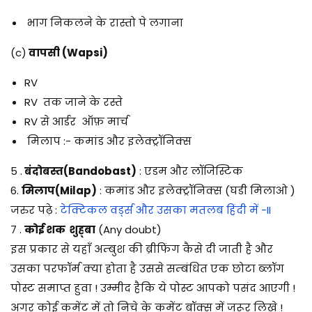
भाग निकलने के रास्तो पे लगाना
(c)
वापसी (Wapsi)
RV
RV तक जाने के रस्ते
RV से आर्डर ऑफ़ मार्च
मिलाप :- कमांड और इलेक्ट्रॉनिक्स
5 .
बंदोबस्त(Bandobast)
: एडम और लॉजिस्टिक
6.
मिलाप(Milap)
: कमांड और इलेक्ट्रॉनिक्स (घडी मिलाओ )
जरुर पढ़े :
टेक्टिकल वर्ड्स और उसका मतलब हिंदी में -II
7 .
कोई शक शुह्बा
(Any doubt)
इस प्रकार से यहाँ अम्बुश की ब्रीफिंग कैसे दी जाती है और
उसका परफॉर्म क्या होता है उससे सम्बंधित एक छोटा ब्लॉग
पोस्ट समाप्त हुवा ! उम्मीद हैकि ये पोस्ट आपको पसंद आएगी !
अगर कोई कमेंट में तो निचे के कमेंट बॉक्स में जरूर लिखे !