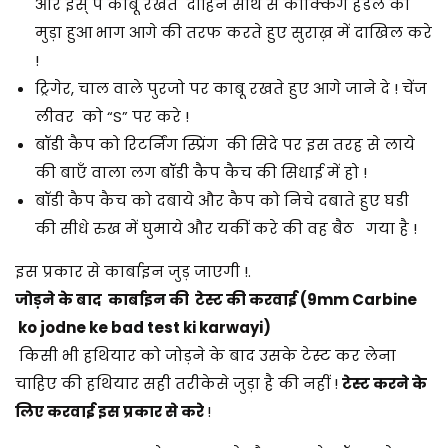
और इस् पे काबू रखते दाहिने साथ से कोक्किंग हैंडल का
मुड़ा हुआ भाग आगे की तरफ करते हुए सुराख़ में दाखिल करे
!
ट्रिगेर, चाल वाले पुरजो पर काबू रखते हुए आगे जाने दे ! चेंज
लीवर को “S” पर करे !
बॉडी कैप को रिटर्निंग स्प्रिंग की सिदे पर इस तरह से लाये
की बाएँ वाला लग बॉडी कैप कैच की सिधाई में हो !
बॉडी कैप कैच को दबाये और कैप को निचे दबाते हुए घडी
की सीधे रुख में घुमाये और यकीं करे की वह बैठ गया है !
इस प्रकार से कार्बाइन जुड़ जाएगी !.
जोड़ने के बाद कार्बाइन की टेस्ट की करवाई
(9mm Carbine
ko jodne ke bad test ki karwayi)
किसी भी हथियार को जोड़ने के बाद उसके टेस्ट कर लेना
चाहिए की हथियार सही तरीकेसे जुड़ा है की नहीं !
टेस्ट करने के
लिए करवाई इस प्रकार से करे
!