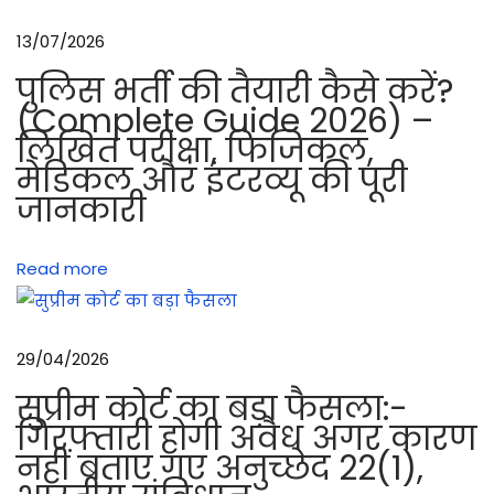
स
13/07/2026
फा
पुलिस भर्ती की तैयारी कैसे करें?
ई
(Complete Guide 2026) –
क
लिखित परीक्षा, फिजिकल,
र
मेडिकल और इंटरव्यू की पूरी
ने
जानकारी
का
सा
Read more
मा
न
औ
29/04/2026
र
स
सुप्रीम कोर्ट का बड़ा फैसला:-
फा
गिरफ्तारी होगी अवैध अगर कारण
नहीं बताए गए अनुच्छेद 22(1),
ई
क