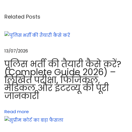
ट
ड्रि
Related Posts
ल
:
मा
र्च
13/07/2026
पा
पुलिस भर्ती की तैयारी कैसे करें?
स्ट
(Complete Guide 2026) –
में
लिखित परीक्षा, फिजिकल,
ग
मेडिकल और इंटरव्यू की पूरी
ल
जानकारी
ती
ढू
Read more
ढ
ना
!