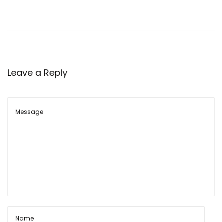
,
जो
ड़
ना
औ
Leave a Reply
र
म
ग्जि
न
को
खो
ल
ना
जो
ड़
ना