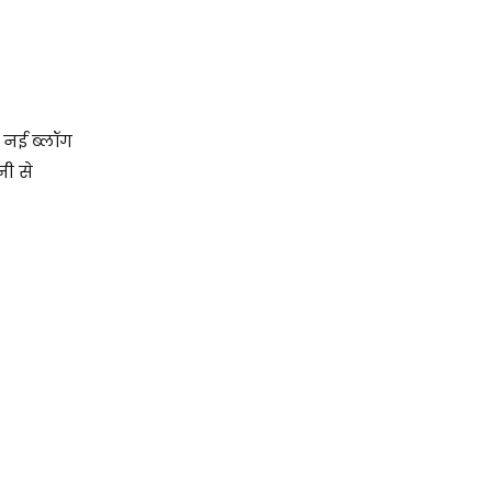
स नई ब्लॉग
नी से