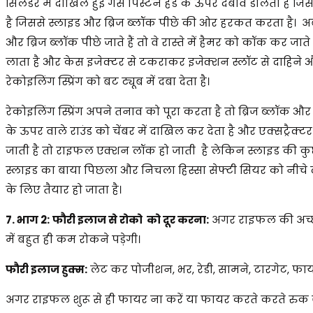
सिलेंडर में दाखिल हुई गैस पिस्टन हेड के ऊपर दबाव डालती है ज
है जिससे स्लाइड और ब्रिज ब्लॉक पीछे की ओर हरकत करता है। अ
और ब्रिज ब्लॉक पीछे जाते हैं तो वे रास्ते में हैमर को कॉक कर जात
लाता है और केस इजेक्टर से टकराकर इजेक्शन स्लॉट से दाहिने और
रेकोइलिंग स्प्रिंग को बट ट्यूब में दबा देता है।
रेकोइलिंग स्प्रिंग अपने तनाव को पूरा करता है तो ब्रिज ब्लॉक 
के ऊपर वाले राउंड को चेंबर में दाखिल कर देता है और एक्सट्रैक्टर 
जाती है तो राइफल एक्शन लॉक हो जाती है लेकिन स्लाइड की 
स्लाइड का बाया पिछला और निचला हिस्सा सेफ्टी सियर को नीचे 
के लिए तैयार हो जाता है।
7. भाग 2:
फौरी इलाज से रोको को दूर करना:
अगर राइफल की अच्छी
में बहुत ही कम रोकने पड़ेगी।
फौरी इलाज हुक्म:
लेट कर पोजीशन, भर, रेडी, सामने, टारगेट, फा
अगर राइफल शुरू से ही फायर ना करें या फायर करते करते रुक