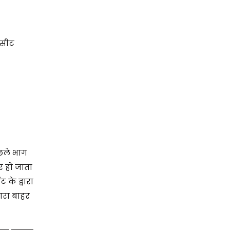
 सीट
छले भाग
र हो जाता
 के द्वारा
वारा बाहर