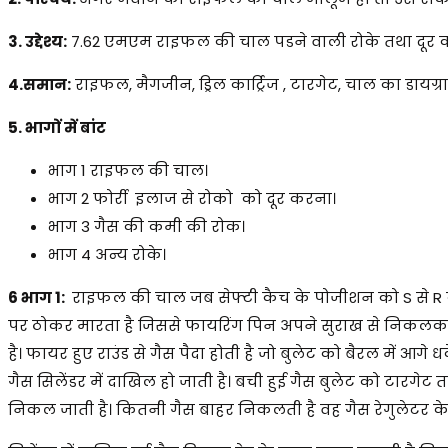
3. उद्देश्य:
7.62 एमएम राइफल की चाल पडने वाली रोके तथा दूर कर
4.समान:
राइफल, मैगजीन, ड्रिल कार्ट्रिज , टारगेट, चाल का डायग्
5. भागों में बांट
भाग 1 राइफल की चाल।
भाग 2 फोर्री इलाज से रोको को दूर करना।
भाग 3 गैस की कमी की रोक।
भाग 4 अन्य रोके।
6 भाग 1:
राइफल की चाल जब सेफ्टी कैच के पोजीशन को S से R कर
पर ठोकर मारता है जिससे फायरिंग पिन अपने सुराख से निकलकर चे
है। फायर हुए राउंड से गैस पैदा होती है जो बुलेट को बैरल में आगे धक
गैस सिलेंडर में दाखिल हो जाती है। बची हुई गैस बुलेट को टारगेट त
निकल जाती है। कितनी गैस बाहर निकलती है वह गैस रेगुलेटर के स