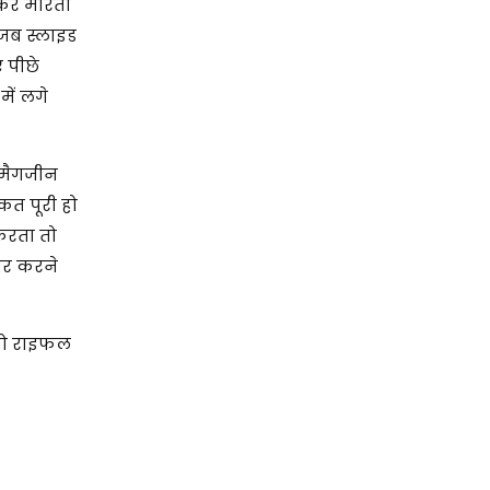
ोकर मारता
 जब स्लाइड
ए पीछे
ें लगे
स मैगजीन
रकत पूरी हो
करता तो
यर करने
 तो राइफल